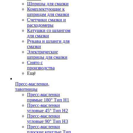
Шприцы для смазки
Комплектующие к
шприцам для смазки
Счетчики смазки и
расходомеры
Катушки со шлангом
для смазки
Рукава и шланги для
смазки
Электрические
шприцы для смазки
Снято с
производства
Ещё
Пресс-масленки,
тавотницы
Пресс-масленки
прямые 180° Тип H1
Пресс-масленки
угловые 45° Тип H2
Пресс-масленки
угловые 90° Тип H3
Пресс-масленки
плоские круглые Тип