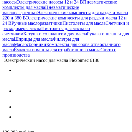
насосы
Электрические насосы 12 и 24 В
Пневматические
комплекты для масла
Пневматические
маслораздатчики
Электрические комплекты для раздачи масла
220 и 380 В
Электрические комплекты для раздачи масла 12 и
24 В
Ручные маслораздатчики
Пистолеты для масла
Счетчики и
расходомеры масла
Пистолеты для масла со
счетчиком
Катушки со шлангом для масла
Рукава и шланги для
масла
Шприцы для масла
Фильтры для
масла
Маслосборники
Комплекты для сбора отработанного
масла
Ёмкости и ванны для отработанного масла
Снято с
производства
-
Электрический насос для масла Flexbimec 6136