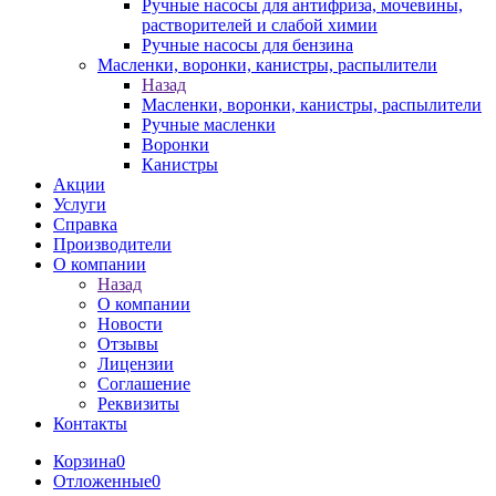
Ручные насосы для антифриза, мочевины,
растворителей и слабой химии
Ручные насосы для бензина
Масленки, воронки, канистры, распылители
Назад
Масленки, воронки, канистры, распылители
Ручные масленки
Воронки
Канистры
Акции
Услуги
Справка
Производители
О компании
Назад
О компании
Новости
Отзывы
Лицензии
Соглашение
Реквизиты
Контакты
Корзина
0
Отложенные
0