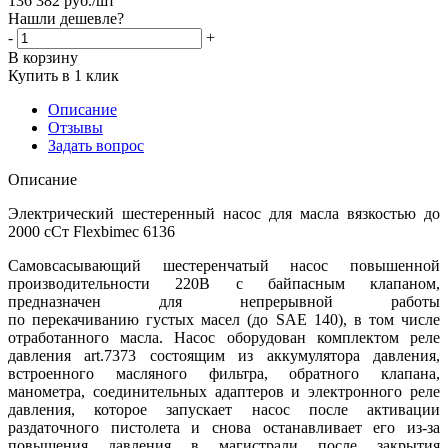
136 382
руб.
/шт
Нашли дешевле?
-
+
В корзину
Купить в 1 клик
Описание
Отзывы
Задать вопрос
Описание
Электрический шестеренный насос для масла вязкостью до
2000 сСт Flexbimec 6136
Самовсасывающий шестеренчатый насос повышенной
производительности 220В с байпасным клапаном,
предназначен для непрерывной работы
по перекачиванию густых масел (до SAE 140), в том числе
отработанного масла. Насос оборудован комплектом реле
давления art.7373 состоящим из аккумулятора давления,
встроенного масляного фильтра, обратного клапана,
манометра, соединительных адаптеров и электронного реле
давления, которое запускает насос после активации
раздаточного пистолета и снова останавливает его из-за
повышения давления в магистрали после закрытия