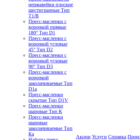
нержавейки плоские
шестигранные Тип
T1/B
Пресс-масленки с
воронкой прямые
180° Тип D1
Пресс-масленки с
воронкой угловые
45° Тип D2
Пресс-масленки с
воронкой угловые
90° Тип D3
Пресс-масленки с
воронкой
заколачиваемые Тип
D1a
Пресс-масленки
скрытые Тип D1V
Пресс-масленки
шаровые Тип К
Пресс-масленки
шаровые
заколачиваемые Тип
Кa
Акции
Услуги
Справка
Прои
Наборы пресс-