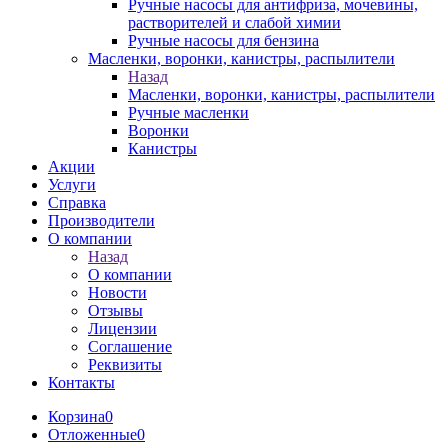
Ручные насосы для антифриза, мочевины,
растворителей и слабой химии
Ручные насосы для бензина
Масленки, воронки, канистры, распылители
Назад
Масленки, воронки, канистры, распылители
Ручные масленки
Воронки
Канистры
Акции
Услуги
Справка
Производители
О компании
Назад
О компании
Новости
Отзывы
Лицензии
Соглашение
Реквизиты
Контакты
Корзина
0
Отложенные
0