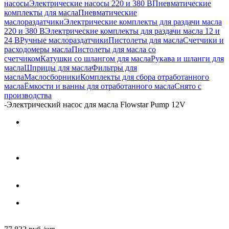
насосы
Электрические насосы 220 и 380 В
Пневматические
комплекты для масла
Пневматические
маслораздатчики
Электрические комплекты для раздачи масла
220 и 380 В
Электрические комплекты для раздачи масла 12 и
24 В
Ручные маслораздатчики
Пистолеты для масла
Счетчики и
расходомеры масла
Пистолеты для масла со
счетчиком
Катушки со шлангом для масла
Рукава и шланги для
масла
Шприцы для масла
Фильтры для
масла
Маслосборники
Комплекты для сбора отработанного
масла
Ёмкости и ванны для отработанного масла
Снято с
производства
-
Электрический насос для масла Flowstar Pump 12V