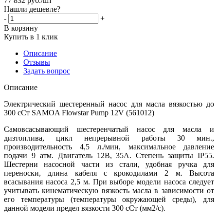
77 832
руб.
/шт
Нашли дешевле?
-
+
В корзину
Купить в 1 клик
Описание
Отзывы
Задать вопрос
Описание
Электрический шестеренный насос для масла вязкостью до
300 сСт SAMOA Flowstar Pump 12V (561012)
Самовсасывающий шестеренчатый насос для масла и
дизтоплива, цикл непрерывной работы 30 мин.,
производительность 4,5 л./мин, максимальное давление
подачи 9 атм. Двигатель 12В, 35А. Степень защиты IP55.
Шестерни насосной части из стали, удобная ручка для
переноски, длина кабеля с крокодилами 2 м.
Высота
всасывания насоса 2,5 м. При выборе модели насоса следует
учитывать кинематическую вязкость масла в зависимости от
его температуры (температуры окружающей среды), для
данной модели предел вязкости 300 сСт (мм2/с).