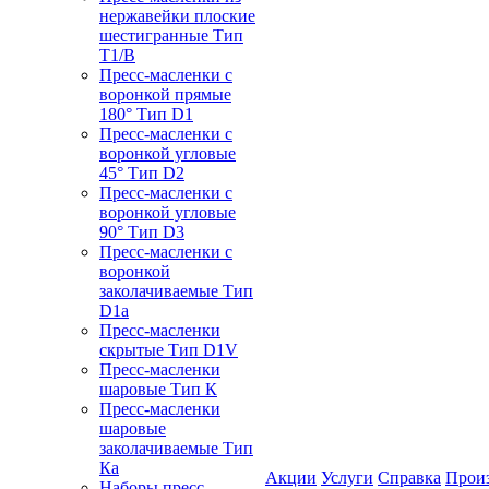
нержавейки плоские
шестигранные Тип
T1/B
Пресс-масленки с
воронкой прямые
180° Тип D1
Пресс-масленки с
воронкой угловые
45° Тип D2
Пресс-масленки с
воронкой угловые
90° Тип D3
Пресс-масленки с
воронкой
заколачиваемые Тип
D1a
Пресс-масленки
скрытые Тип D1V
Пресс-масленки
шаровые Тип К
Пресс-масленки
шаровые
заколачиваемые Тип
Кa
Акции
Услуги
Справка
Прои
Наборы пресс-