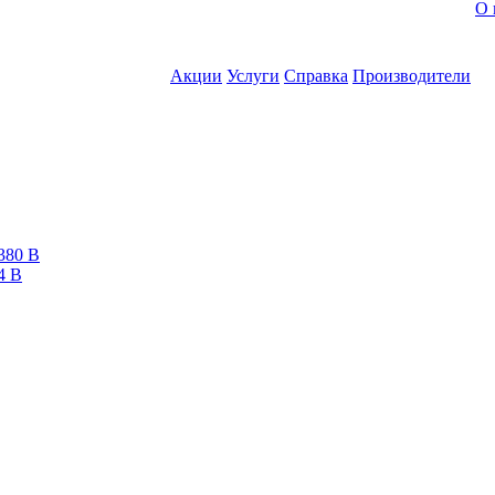
О 
Акции
Услуги
Справка
Производители
380 В
4 В