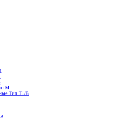
1
2
3
ип M
ные Тип T1/B
1a