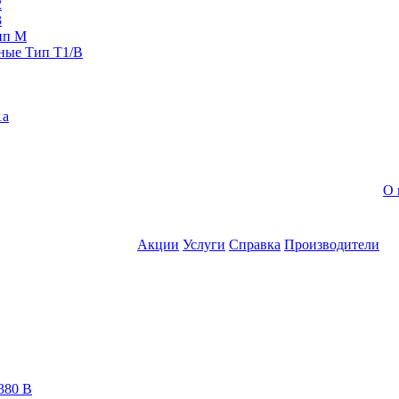
2
3
ип M
ные Тип T1/B
1a
О 
Акции
Услуги
Справка
Производители
380 В