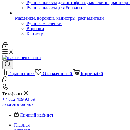
Ручные насосы для антифриза, мочевины, раствори
Ручные насосы для бензина
Масленки, воронки, канистры, распылители
Ручные масленки
Воронки
Канистры
Сравнение
0
Отложенные
0
Корзина
0
0
Телефоны
+7 812 409 93 59
Заказать звонок
Личный кабинет
Главная