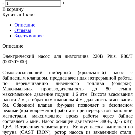
-
+
В корзину
Купить в 1 клик
Описание
Отзывы
Задать вопрос
Описание
Электрический насос для дизтоплива 220В Piusi E80/Т
(000307000)
Самовсасывающий шиберный (крыльчатый) насос с
байпасным клапаном, предназначен для непрерывной работы
по перекачиванию дизельного топлива (солярки).
Максимальная производительность до 80 л/мин,
максимальное давление подачи 1,6 атм. Высота всасывания
насоса 2 м., с обратным клапаном 4 м., дальность всасывания
6м. Обводной клапан (by-pass) позволяет в безопасном
режиме (кратковременно) работать при перекрытой напорной
магистрали, максимальное время работы через байпас
составляет 2 мин. Насос оснащен двигателем 380В, 0,55 кВт,
1,6А. Встроенная термозащита. Корпус насоса выполнен из
чугуна (CAST IRON), ротор насоса из закаленной стали,