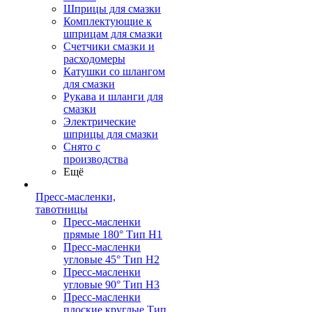
Шприцы для смазки
Комплектующие к
шприцам для смазки
Счетчики смазки и
расходомеры
Катушки со шлангом
для смазки
Рукава и шланги для
смазки
Электрические
шприцы для смазки
Снято с
производства
Ещё
Пресс-масленки,
тавотницы
Пресс-масленки
прямые 180° Тип H1
Пресс-масленки
угловые 45° Тип H2
Пресс-масленки
угловые 90° Тип H3
Пресс-масленки
плоские круглые Тип