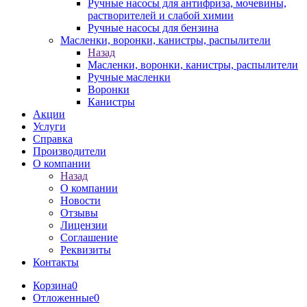
Ручные насосы для антифриза, мочевины,
растворителей и слабой химии
Ручные насосы для бензина
Масленки, воронки, канистры, распылители
Назад
Масленки, воронки, канистры, распылители
Ручные масленки
Воронки
Канистры
Акции
Услуги
Справка
Производители
О компании
Назад
О компании
Новости
Отзывы
Лицензии
Соглашение
Реквизиты
Контакты
Корзина
0
Отложенные
0