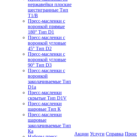
нержавейки плоские
шестигранные Тип
T1/B
Пресс-масленки с
воронкой прямые
180° Тип D1
Пресс-масленки с
воронкой угловые
45° Тип D2
Пресс-масленки с
воронкой угловые
90° Тип D3
Пресс-масленки с
воронкой
заколачиваемые Тип
D1a
Пресс-масленки
скрытые Тип D1V
Пресс-масленки
шаровые Тип К
Пресс-масленки
шаровые
заколачиваемые Тип
Кa
Акции
Услуги
Справка
Прои
Наборы пресс-