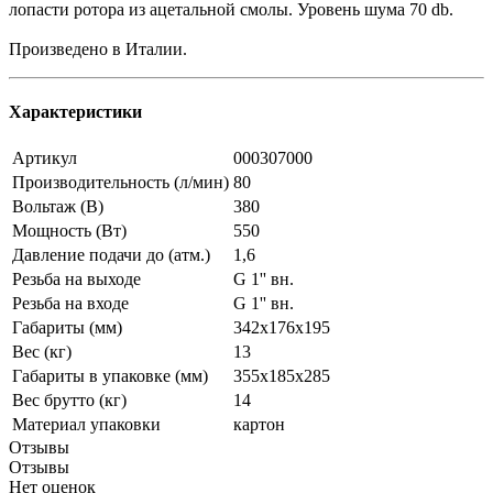
лопасти ротора из ацетальной смолы. Уровень шума 70 db.
Произведено в Италии.
Характеристики
Артикул
000307000
Производительность (л/мин)
80
Вольтаж (В)
380
Мощность (Вт)
550
Давление подачи до (атм.)
1,6
Резьба на выходе
G 1'' вн.
Резьба на входе
G 1'' вн.
Габариты (мм)
342х176х195
Вес (кг)
13
Габариты в упаковке (мм)
355х185х285
Вес брутто (кг)
14
Материал упаковки
картон
Отзывы
Отзывы
Нет оценок