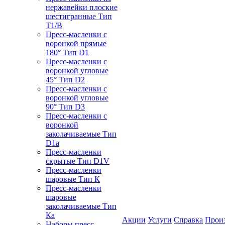
нержавейки плоские
шестигранные Тип
T1/B
Пресс-масленки с
воронкой прямые
180° Тип D1
Пресс-масленки с
воронкой угловые
45° Тип D2
Пресс-масленки с
воронкой угловые
90° Тип D3
Пресс-масленки с
воронкой
заколачиваемые Тип
D1a
Пресс-масленки
скрытые Тип D1V
Пресс-масленки
шаровые Тип К
Пресс-масленки
шаровые
заколачиваемые Тип
Кa
Акции
Услуги
Справка
Прои
Наборы пресс-