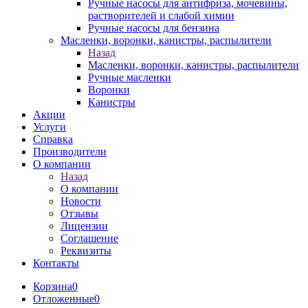
Ручные насосы для антифриза, мочевины,
растворителей и слабой химии
Ручные насосы для бензина
Масленки, воронки, канистры, распылители
Назад
Масленки, воронки, канистры, распылители
Ручные масленки
Воронки
Канистры
Акции
Услуги
Справка
Производители
О компании
Назад
О компании
Новости
Отзывы
Лицензии
Соглашение
Реквизиты
Контакты
Корзина
0
Отложенные
0