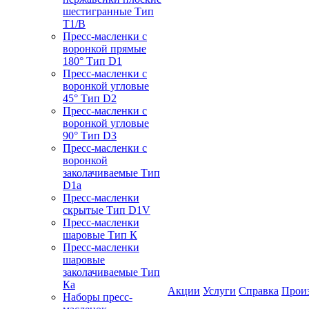
шестигранные Тип
T1/B
Пресс-масленки с
воронкой прямые
180° Тип D1
Пресс-масленки с
воронкой угловые
45° Тип D2
Пресс-масленки с
воронкой угловые
90° Тип D3
Пресс-масленки с
воронкой
заколачиваемые Тип
D1a
Пресс-масленки
скрытые Тип D1V
Пресс-масленки
шаровые Тип К
Пресс-масленки
шаровые
заколачиваемые Тип
Кa
Акции
Услуги
Справка
Прои
Наборы пресс-