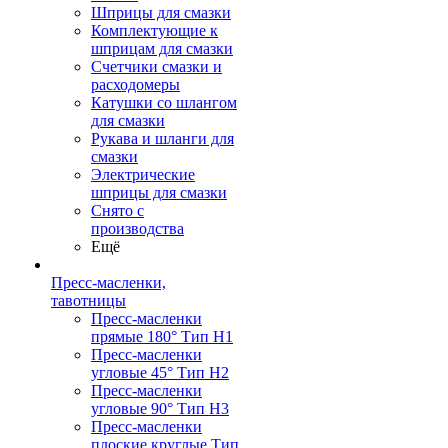
Шприцы для смазки
Комплектующие к
шприцам для смазки
Счетчики смазки и
расходомеры
Катушки со шлангом
для смазки
Рукава и шланги для
смазки
Электрические
шприцы для смазки
Снято с
производства
Ещё
Пресс-масленки,
тавотницы
Пресс-масленки
прямые 180° Тип H1
Пресс-масленки
угловые 45° Тип H2
Пресс-масленки
угловые 90° Тип H3
Пресс-масленки
плоские круглые Тип