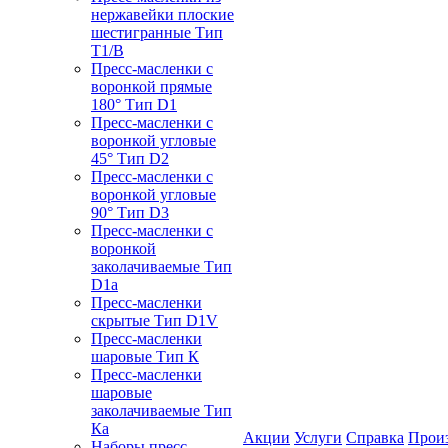
нержавейки плоские
шестигранные Тип
T1/B
Пресс-масленки с
воронкой прямые
180° Тип D1
Пресс-масленки с
воронкой угловые
45° Тип D2
Пресс-масленки с
воронкой угловые
90° Тип D3
Пресс-масленки с
воронкой
заколачиваемые Тип
D1a
Пресс-масленки
скрытые Тип D1V
Пресс-масленки
шаровые Тип К
Пресс-масленки
шаровые
заколачиваемые Тип
Кa
Акции
Услуги
Справка
Прои
Наборы пресс-