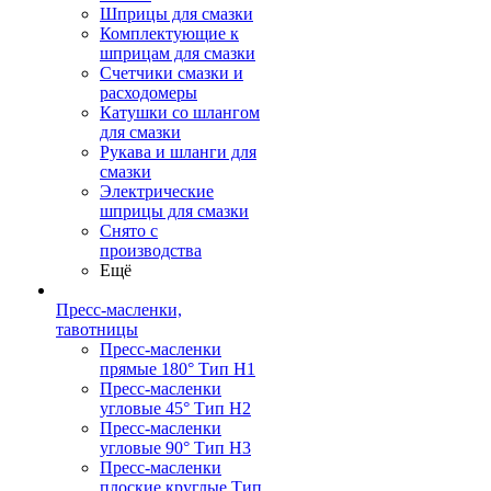
Шприцы для смазки
Комплектующие к
шприцам для смазки
Счетчики смазки и
расходомеры
Катушки со шлангом
для смазки
Рукава и шланги для
смазки
Электрические
шприцы для смазки
Снято с
производства
Ещё
Пресс-масленки,
тавотницы
Пресс-масленки
прямые 180° Тип H1
Пресс-масленки
угловые 45° Тип H2
Пресс-масленки
угловые 90° Тип H3
Пресс-масленки
плоские круглые Тип