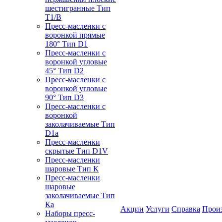
шестигранные Тип
T1/B
Пресс-масленки с
воронкой прямые
180° Тип D1
Пресс-масленки с
воронкой угловые
45° Тип D2
Пресс-масленки с
воронкой угловые
90° Тип D3
Пресс-масленки с
воронкой
заколачиваемые Тип
D1a
Пресс-масленки
скрытые Тип D1V
Пресс-масленки
шаровые Тип К
Пресс-масленки
шаровые
заколачиваемые Тип
Кa
Акции
Услуги
Справка
Прои
Наборы пресс-