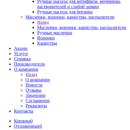
Ручные насосы для антифриза, мочевины,
растворителей и слабой химии
Ручные насосы для бензина
Масленки, воронки, канистры, распылители
Назад
Масленки, воронки, канистры, распылители
Ручные масленки
Воронки
Канистры
Акции
Услуги
Справка
Производители
О компании
Назад
О компании
Новости
Отзывы
Лицензии
Соглашение
Реквизиты
Контакты
Корзина
0
Отложенные
0