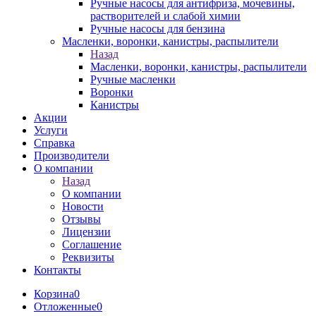
Ручные насосы для антифриза, мочевины,
растворителей и слабой химии
Ручные насосы для бензина
Масленки, воронки, канистры, распылители
Назад
Масленки, воронки, канистры, распылители
Ручные масленки
Воронки
Канистры
Акции
Услуги
Справка
Производители
О компании
Назад
О компании
Новости
Отзывы
Лицензии
Соглашение
Реквизиты
Контакты
Корзина
0
Отложенные
0