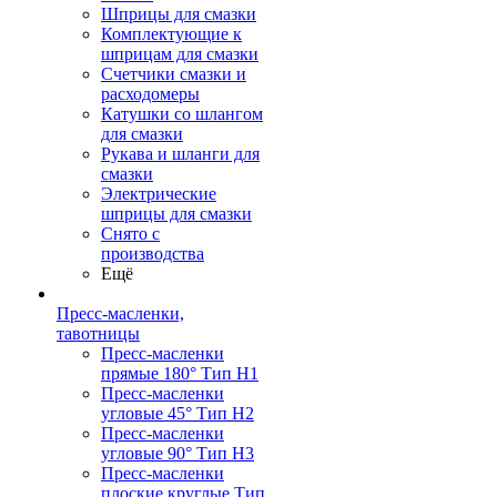
Шприцы для смазки
Комплектующие к
шприцам для смазки
Счетчики смазки и
расходомеры
Катушки со шлангом
для смазки
Рукава и шланги для
смазки
Электрические
шприцы для смазки
Снято с
производства
Ещё
Пресс-масленки,
тавотницы
Пресс-масленки
прямые 180° Тип H1
Пресс-масленки
угловые 45° Тип H2
Пресс-масленки
угловые 90° Тип H3
Пресс-масленки
плоские круглые Тип