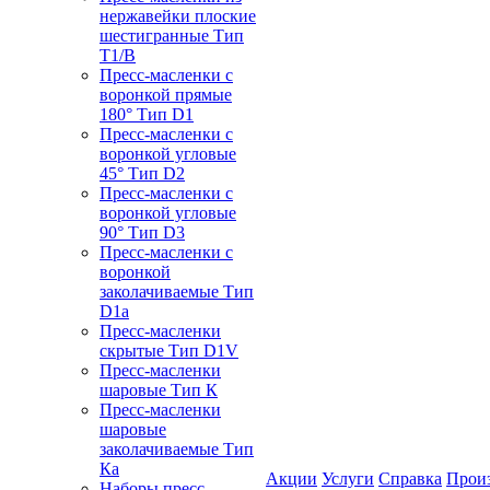
нержавейки плоские
шестигранные Тип
T1/B
Пресс-масленки с
воронкой прямые
180° Тип D1
Пресс-масленки с
воронкой угловые
45° Тип D2
Пресс-масленки с
воронкой угловые
90° Тип D3
Пресс-масленки с
воронкой
заколачиваемые Тип
D1a
Пресс-масленки
скрытые Тип D1V
Пресс-масленки
шаровые Тип К
Пресс-масленки
шаровые
заколачиваемые Тип
Кa
Акции
Услуги
Справка
Прои
Наборы пресс-