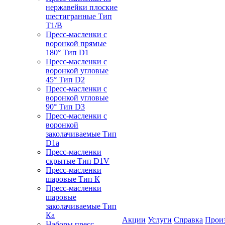
нержавейки плоские
шестигранные Тип
T1/B
Пресс-масленки с
воронкой прямые
180° Тип D1
Пресс-масленки с
воронкой угловые
45° Тип D2
Пресс-масленки с
воронкой угловые
90° Тип D3
Пресс-масленки с
воронкой
заколачиваемые Тип
D1a
Пресс-масленки
скрытые Тип D1V
Пресс-масленки
шаровые Тип К
Пресс-масленки
шаровые
заколачиваемые Тип
Кa
Акции
Услуги
Справка
Прои
Наборы пресс-