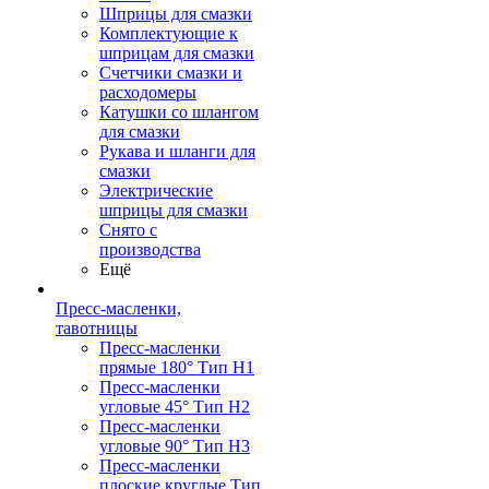
Шприцы для смазки
Комплектующие к
шприцам для смазки
Счетчики смазки и
расходомеры
Катушки со шлангом
для смазки
Рукава и шланги для
смазки
Электрические
шприцы для смазки
Снято с
производства
Ещё
Пресс-масленки,
тавотницы
Пресс-масленки
прямые 180° Тип H1
Пресс-масленки
угловые 45° Тип H2
Пресс-масленки
угловые 90° Тип H3
Пресс-масленки
плоские круглые Тип