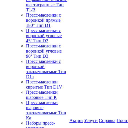
шестигранные Тип
T1/B
Пресс-масленки с
воронкой прямые
180° Тип D1
Пресс-масленки с
воронкой угловые
45° Тип D2
Пресс-масленки с
воронкой угловые
90° Тип D3
Пресс-масленки с
воронкой
заколачиваемые Тип
D1a
Пресс-масленки
скрытые Тип D1V
Пресс-масленки
шаровые Тип К
Пресс-масленки
шаровые
заколачиваемые Тип
Кa
Акции
Услуги
Справка
Прои
Наборы пресс-