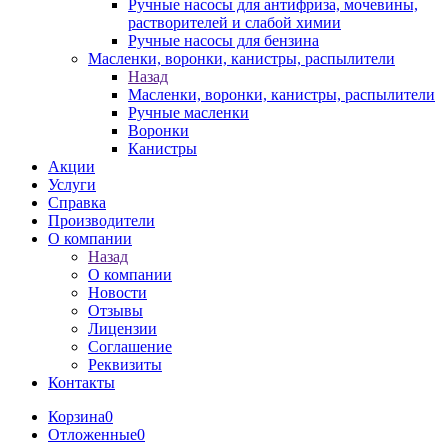
Ручные насосы для антифриза, мочевины,
растворителей и слабой химии
Ручные насосы для бензина
Масленки, воронки, канистры, распылители
Назад
Масленки, воронки, канистры, распылители
Ручные масленки
Воронки
Канистры
Акции
Услуги
Справка
Производители
О компании
Назад
О компании
Новости
Отзывы
Лицензии
Соглашение
Реквизиты
Контакты
Корзина
0
Отложенные
0