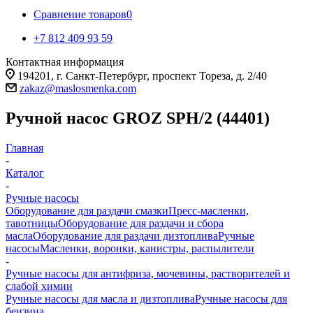
Сравнение товаров
0
+7 812 409 93 59
Контактная информация
194201, г. Санкт-Петербург, проспект Тореза, д. 2/40
zakaz@maslosmenka.com
Ручной насос GROZ SPH/2 (44401)
Главная
-
Каталог
-
Ручные насосы
Оборудование для раздачи смазки
Пресс-масленки,
тавотницы
Оборудование для раздачи и сбора
масла
Оборудование для раздачи дизтоплива
Ручные
насосы
Масленки, воронки, канистры, распылители
-
Ручные насосы для антифриза, мочевины, растворителей и
слабой химии
Ручные насосы для масла и дизтоплива
Ручные насосы для
бензина