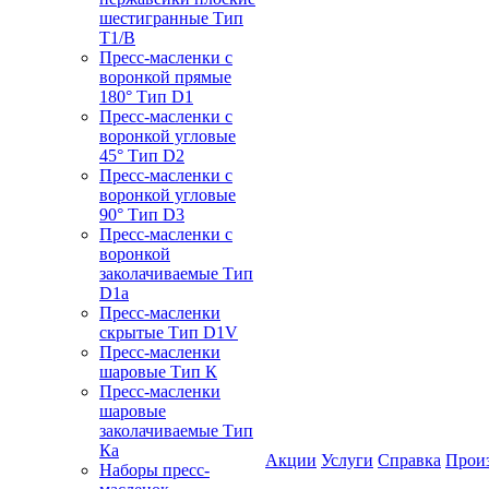
шестигранные Тип
T1/B
Пресс-масленки с
воронкой прямые
180° Тип D1
Пресс-масленки с
воронкой угловые
45° Тип D2
Пресс-масленки с
воронкой угловые
90° Тип D3
Пресс-масленки с
воронкой
заколачиваемые Тип
D1a
Пресс-масленки
скрытые Тип D1V
Пресс-масленки
шаровые Тип К
Пресс-масленки
шаровые
заколачиваемые Тип
Кa
Акции
Услуги
Справка
Прои
Наборы пресс-