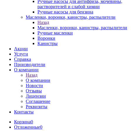
Ручные насосы для антифриза, мочевины,
растворителей и слабой химии
Ручные насосы для бензина
Масленки, воронки, канистры, распылители
Назад
Масленки, воронки, канистры, распылители
Ручные масленки
Воронки
Канистры
Акции
Услуги
Справка
Производители
О компании
Назад
О компании
Новости
Отзывы
Лицензии
Соглашение
Реквизиты
Контакты
Корзина
0
Отложенные
0