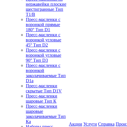
нержавейки плоские
шестигранные Тип
T1/B
Пресс-масленки с
воронкой прямые
180° Тип D1
Пресс-масленки с
воронкой угловые
45° Тип D2
Пресс-масленки с
воронкой угловые
90° Тип D3
Пресс-масленки с
воронкой
заколачиваемые Тип
D1a
Пресс-масленки
скрытые Тип D1V
Пресс-масленки
шаровые Тип К
Пресс-масленки
шаровые
заколачиваемые Тип
Кa
Акции
Услуги
Справка
Прои
Наборы пресс-