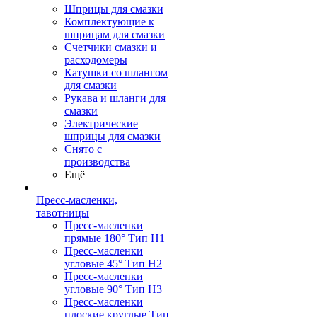
Шприцы для смазки
Комплектующие к
шприцам для смазки
Счетчики смазки и
расходомеры
Катушки со шлангом
для смазки
Рукава и шланги для
смазки
Электрические
шприцы для смазки
Снято с
производства
Ещё
Пресс-масленки,
тавотницы
Пресс-масленки
прямые 180° Тип H1
Пресс-масленки
угловые 45° Тип H2
Пресс-масленки
угловые 90° Тип H3
Пресс-масленки
плоские круглые Тип