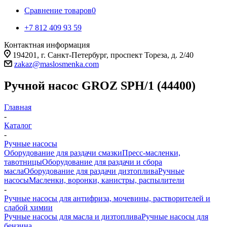
Сравнение товаров
0
+7 812 409 93 59
Контактная информация
194201, г. Санкт-Петербург, проспект Тореза, д. 2/40
zakaz@maslosmenka.com
Ручной насос GROZ SPH/1 (44400)
Главная
-
Каталог
-
Ручные насосы
Оборудование для раздачи смазки
Пресс-масленки,
тавотницы
Оборудование для раздачи и сбора
масла
Оборудование для раздачи дизтоплива
Ручные
насосы
Масленки, воронки, канистры, распылители
-
Ручные насосы для антифриза, мочевины, растворителей и
слабой химии
Ручные насосы для масла и дизтоплива
Ручные насосы для
бензина