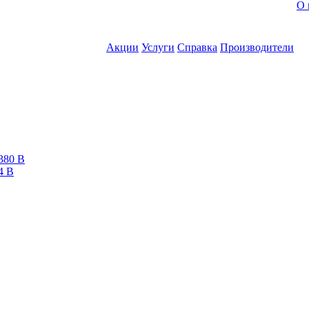
О 
Акции
Услуги
Справка
Производители
380 В
4 В