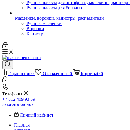
Ручные насосы для антифриза, мочевины, раствори
Ручные насосы для бензина
Масленки, воронки, канистры, распылители
Ручные масленки
Воронки
Канистры
Сравнение
0
Отложенные
0
Корзина
0
0
Телефоны
+7 812 409 93 59
Заказать звонок
Личный кабинет
Главная