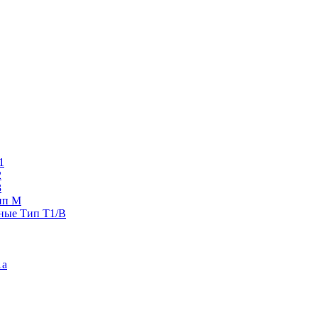
1
2
3
ип M
ные Тип T1/B
1a