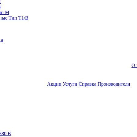
2
3
ип M
ные Тип T1/B
1a
О 
Акции
Услуги
Справка
Производители
380 В