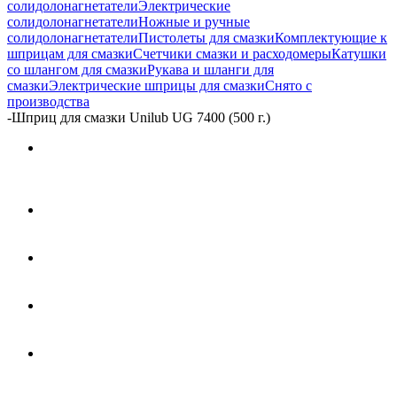
солидолонагнетатели
Электрические
солидолонагнетатели
Ножные и ручные
солидолонагнетатели
Пистолеты для смазки
Комплектующие к
шприцам для смазки
Счетчики смазки и расходомеры
Катушки
со шлангом для смазки
Рукава и шланги для
смазки
Электрические шприцы для смазки
Снято с
производства
-
Шприц для смазки Unilub UG 7400 (500 г.)