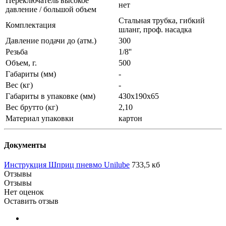
Переключатель высокое
нет
давление / большой объем
Стальная трубка, гибкий
Комплектация
шланг, проф. насадка
Давление подачи до (атм.)
300
Резьба
1/8''
Объем, г.
500
Габариты (мм)
-
Вес (кг)
-
Габариты в упаковке (мм)
430х190х65
Вес брутто (кг)
2,10
Материал упаковки
картон
Документы
Инструкция Шприц пневмо Unilube
733,5 кб
Отзывы
Отзывы
Нет оценок
Оставить отзыв