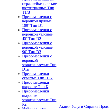
нержавейки плоские
шестигранные Тип
T1/B
Пресс-масленки с
воронкой прямые
180° Тип D1
Пресс-масленки с
воронкой угловые
45° Тип D2
Пресс-масленки с
воронкой угловые
90° Тип D3
Пресс-масленки с
воронкой
заколачиваемые Тип
D1a
Пресс-масленки
скрытые Тип D1V
Пресс-масленки
шаровые Тип К
Пресс-масленки
шаровые
заколачиваемые Тип
Кa
Акции
Услуги
Справка
Прои
Наборы пресс-