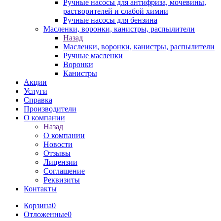
Ручные насосы для антифриза, мочевины,
растворителей и слабой химии
Ручные насосы для бензина
Масленки, воронки, канистры, распылители
Назад
Масленки, воронки, канистры, распылители
Ручные масленки
Воронки
Канистры
Акции
Услуги
Справка
Производители
О компании
Назад
О компании
Новости
Отзывы
Лицензии
Соглашение
Реквизиты
Контакты
Корзина
0
Отложенные
0