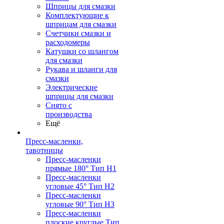
Шприцы для смазки
Комплектующие к
шприцам для смазки
Счетчики смазки и
расходомеры
Катушки со шлангом
для смазки
Рукава и шланги для
смазки
Электрические
шприцы для смазки
Снято с
производства
Ещё
Пресс-масленки,
тавотницы
Пресс-масленки
прямые 180° Тип H1
Пресс-масленки
угловые 45° Тип H2
Пресс-масленки
угловые 90° Тип H3
Пресс-масленки
плоские круглые Тип