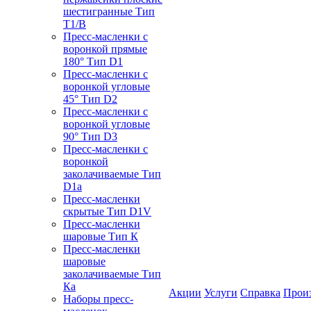
шестигранные Тип
T1/B
Пресс-масленки с
воронкой прямые
180° Тип D1
Пресс-масленки с
воронкой угловые
45° Тип D2
Пресс-масленки с
воронкой угловые
90° Тип D3
Пресс-масленки с
воронкой
заколачиваемые Тип
D1a
Пресс-масленки
скрытые Тип D1V
Пресс-масленки
шаровые Тип К
Пресс-масленки
шаровые
заколачиваемые Тип
Кa
Акции
Услуги
Справка
Прои
Наборы пресс-