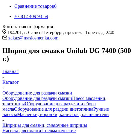
Сравнение товаров
0
+7 812 409 93 59
Контактная информация
194201, г. Санкт-Петербург, проспект Тореза, д. 2/40
zakaz@maslosmenka.com
Шприц для смазки Unilub UG 7400 (500
г.)
Главная
-
Каталог
-
Оборудование для раздачи смазки
Оборудование для раздачи смазки
Пресс-масленки,
тавотницы
Оборудование для раздачи и сбора
масла
Оборудование для раздачи дизтоплива
Ручные
насосы
Масленки, воронки, канистры, распылители
-
Шприцы для смазки, смазочные шприцы
Насосы для смазки
Пневматические