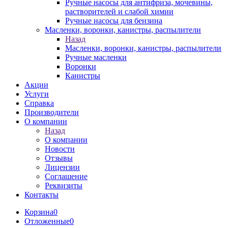
Ручные насосы для антифриза, мочевины,
растворителей и слабой химии
Ручные насосы для бензина
Масленки, воронки, канистры, распылители
Назад
Масленки, воронки, канистры, распылители
Ручные масленки
Воронки
Канистры
Акции
Услуги
Справка
Производители
О компании
Назад
О компании
Новости
Отзывы
Лицензии
Соглашение
Реквизиты
Контакты
Корзина
0
Отложенные
0