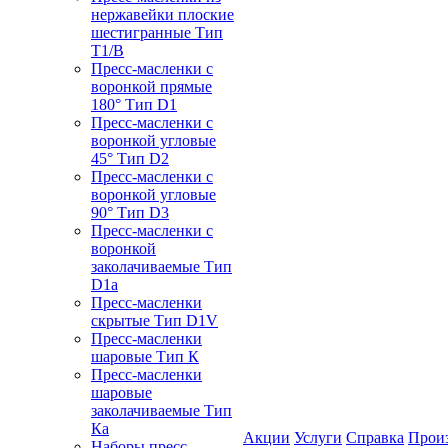
нержавейки плоские
шестигранные Тип
T1/B
Пресс-масленки с
воронкой прямые
180° Тип D1
Пресс-масленки с
воронкой угловые
45° Тип D2
Пресс-масленки с
воронкой угловые
90° Тип D3
Пресс-масленки с
воронкой
заколачиваемые Тип
D1a
Пресс-масленки
скрытые Тип D1V
Пресс-масленки
шаровые Тип К
Пресс-масленки
шаровые
заколачиваемые Тип
Кa
Акции
Услуги
Справка
Прои
Наборы пресс-