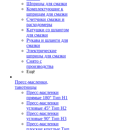
Шприцы для смазки
Комплектующие к
шприцам для смазки
Счетчики смазки и
расходомеры
Катушки со шлангом
для смазки
Рукава и шланги для
смазки
Электрические
шприцы для смазки
Снято с
производства
Ещё
Пресс-масленки,
тавотницы
Пресс-масленки
прямые 180° Тип H1
Пресс-масленки
угловые 45° Тип H2
Пресс-масленки
угловые 90° Тип H3
Пресс-масленки
плоские круглые Тип