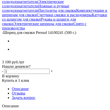
солидолонагнетатели
Электрические
солидолонагнетатели
Ножные и ручные
солидолонагнетатели
Пистолеты для смазки
Комплектующие к
шприцам для смазки
Счетчики смазки и расходомеры
Катушки
со шлангом для смазки
Рукава и шланги для
смазки
Электрические шприцы для смазки
Снято с
производства
-
Шприц для смазки Pressol 14100241 (500 г.)
3 100
руб.
/шт
Нашли дешевле?
-
+
В корзину
Купить в 1 клик
Описание
Отзывы
Задать вопрос
Описание