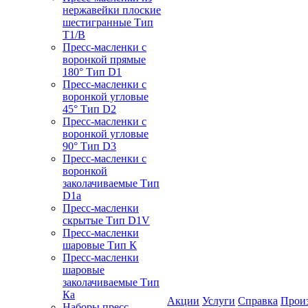
нержавейки плоские
шестигранные Тип
T1/B
Пресс-масленки с
воронкой прямые
180° Тип D1
Пресс-масленки с
воронкой угловые
45° Тип D2
Пресс-масленки с
воронкой угловые
90° Тип D3
Пресс-масленки с
воронкой
заколачиваемые Тип
D1a
Пресс-масленки
скрытые Тип D1V
Пресс-масленки
шаровые Тип К
Пресс-масленки
шаровые
заколачиваемые Тип
Кa
Акции
Услуги
Справка
Прои
Наборы пресс-