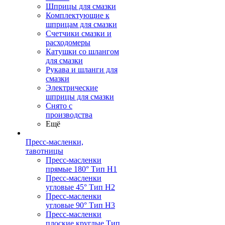
Шприцы для смазки
Комплектующие к
шприцам для смазки
Счетчики смазки и
расходомеры
Катушки со шлангом
для смазки
Рукава и шланги для
смазки
Электрические
шприцы для смазки
Снято с
производства
Ещё
Пресс-масленки,
тавотницы
Пресс-масленки
прямые 180° Тип H1
Пресс-масленки
угловые 45° Тип H2
Пресс-масленки
угловые 90° Тип H3
Пресс-масленки
плоские круглые Тип