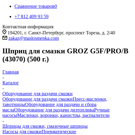
Сравнение товаров
0
+7 812 409 93 59
Контактная информация
194201, г. Санкт-Петербург, проспект Тореза, д. 2/40
zakaz@maslosmenka.com
Шприц для смазки GROZ G5F/PRO/B
(43070) (500 г.)
Главная
-
Каталог
-
Оборудование для раздачи смазки
Оборудование для раздачи смазки
Пресс-масленки,
тавотницы
Оборудование для раздачи и сбора
масла
Оборудование для раздачи дизтоплива
Ручные
насосы
Масленки, воронки, канистры, распылители
-
Шприцы для смазки, смазочные шприцы
Насосы для смазки
Пневматические