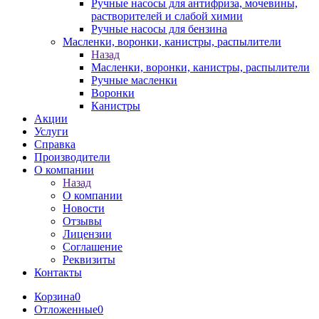
Ручные насосы для антифриза, мочевины,
растворителей и слабой химии
Ручные насосы для бензина
Масленки, воронки, канистры, распылители
Назад
Масленки, воронки, канистры, распылители
Ручные масленки
Воронки
Канистры
Акции
Услуги
Справка
Производители
О компании
Назад
О компании
Новости
Отзывы
Лицензии
Соглашение
Реквизиты
Контакты
Корзина
0
Отложенные
0