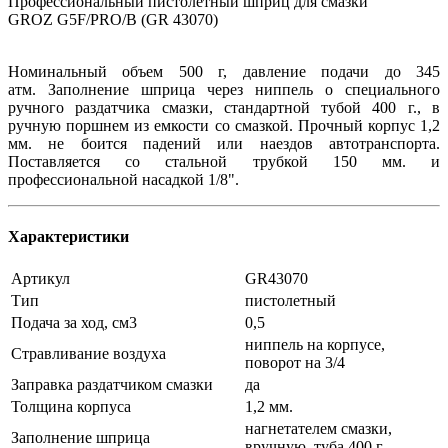
Профессиональный пистолетный шприц для смазки
GROZ G5F/PRO/B (GR 43070)
Номинальный объем 500 г, давление подачи до 345
атм. Заполнение шприца через ниппель о специального
ручного раздатчика смазки, стандартной тубой 400 г., в
ручную поршнем из емкости со смазкой. Прочный корпус 1,2
мм. не боится падений или наездов автотранспорта.
Поставляется со стальной трубкой 150 мм. и
профессиональной насадкой 1/8".
Характеристики
Артикул
GR43070
Тип
пистолетный
Подача за ход, см3
0,5
ниппель на корпусе,
Стравливание воздуха
поворот на 3/4
Заправка раздатчиком смазки
да
Толщина корпуса
1,2 мм.
нагнетателем смазки,
Заполнение шприца
вручную, туба 400 г.