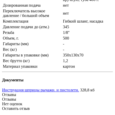
Дозированная подача
нет
Переключатель высокое
нет
давление / большой объем
Комплектация
Гибкий шланг, насадка
Давление подачи до (атм.)
345
Резьба
1/8''
Объем, г.
500
Габариты (мм)
-
Вес (кг)
-
Габариты в упаковке (мм)
350х130х70
Вес брутто (кг)
1,2
Материал упаковки
картон
Документы
Инструкция шприцы рычажн. и пистолетн.
328,8 кб
Отзывы
Отзывы
Нет оценок
Оставить отзыв