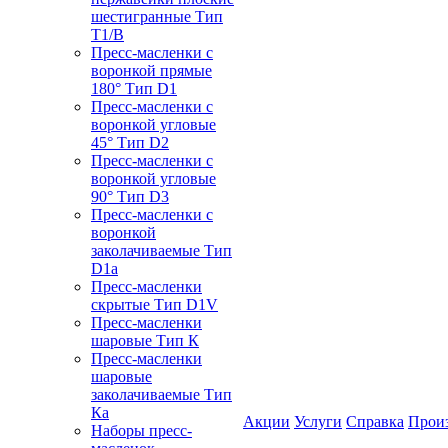
шестигранные Тип
T1/B
Пресс-масленки с
воронкой прямые
180° Тип D1
Пресс-масленки с
воронкой угловые
45° Тип D2
Пресс-масленки с
воронкой угловые
90° Тип D3
Пресс-масленки с
воронкой
заколачиваемые Тип
D1a
Пресс-масленки
скрытые Тип D1V
Пресс-масленки
шаровые Тип К
Пресс-масленки
шаровые
заколачиваемые Тип
Кa
Акции
Услуги
Справка
Прои
Наборы пресс-