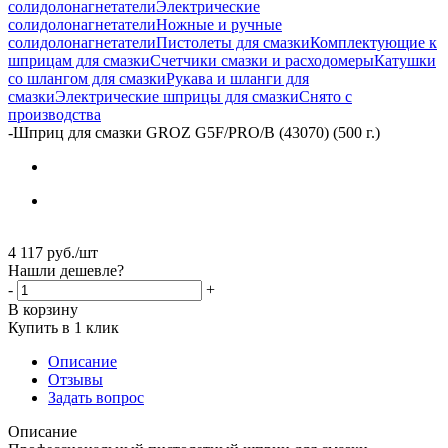
солидолонагнетатели
Электрические
солидолонагнетатели
Ножные и ручные
солидолонагнетатели
Пистолеты для смазки
Комплектующие к
шприцам для смазки
Счетчики смазки и расходомеры
Катушки
со шлангом для смазки
Рукава и шланги для
смазки
Электрические шприцы для смазки
Снято с
производства
-
Шприц для смазки GROZ G5F/PRO/B (43070) (500 г.)
4 117
руб.
/шт
Нашли дешевле?
-
+
В корзину
Купить в 1 клик
Описание
Отзывы
Задать вопрос
Описание