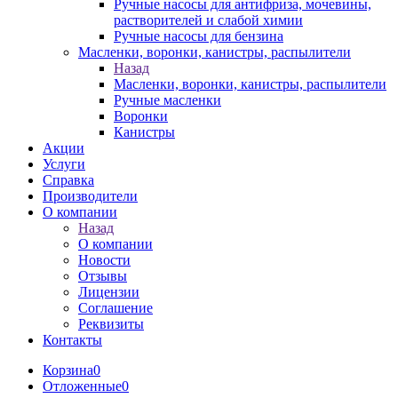
Ручные насосы для антифриза, мочевины,
растворителей и слабой химии
Ручные насосы для бензина
Масленки, воронки, канистры, распылители
Назад
Масленки, воронки, канистры, распылители
Ручные масленки
Воронки
Канистры
Акции
Услуги
Справка
Производители
О компании
Назад
О компании
Новости
Отзывы
Лицензии
Соглашение
Реквизиты
Контакты
Корзина
0
Отложенные
0