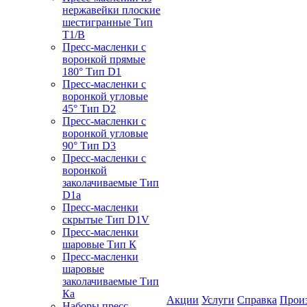
нержавейки плоские
шестигранные Тип
T1/B
Пресс-масленки с
воронкой прямые
180° Тип D1
Пресс-масленки с
воронкой угловые
45° Тип D2
Пресс-масленки с
воронкой угловые
90° Тип D3
Пресс-масленки с
воронкой
заколачиваемые Тип
D1a
Пресс-масленки
скрытые Тип D1V
Пресс-масленки
шаровые Тип К
Пресс-масленки
шаровые
заколачиваемые Тип
Кa
Акции
Услуги
Справка
Прои
Наборы пресс-