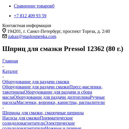
Сравнение товаров
0
+7 812 409 93 59
Контактная информация
194201, г. Санкт-Петербург, проспект Тореза, д. 2/40
zakaz@maslosmenka.com
Шприц для смазки Pressol 12362 (80 г.)
Главная
-
Каталог
-
Оборудование для раздачи смазки
Оборудование для раздачи смазки
Пресс-масленки,
тавотницы
Оборудование для раздачи и сбора
масла
Оборудование для раздачи дизтоплива
Ручные
насосы
Масленки, воронки, канистры, распылители
-
Шприцы для смазки, смазочные шприцы
Насосы для смазки
Пневматические
солидолонагнетатели
Электрические
солидолонагнетатели
Ножные и ручные