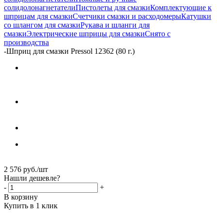
солидолонагнетатели
Пистолеты для смазки
Комплектующие к
шприцам для смазки
Счетчики смазки и расходомеры
Катушки
со шлангом для смазки
Рукава и шланги для
смазки
Электрические шприцы для смазки
Снято с
производства
-
Шприц для смазки Pressol 12362 (80 г.)
2 576
руб.
/шт
Нашли дешевле?
-
+
В корзину
Купить в 1 клик