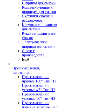
Шприцы для смазки
Комплектующие к
шприцам для смазки
Счетчики смазки и
расходомеры
Катушки со шлангом
для смазки
Рукава и шланги для
смазки
Электрические
шприцы для смазки
Снято с
производства
Ещё
Пресс-масленки,
тавотницы
Пресс-масленки
прямые 180° Тип H1
Пресс-масленки
угловые 45° Тип H2
Пресс-масленки
угловые 90° Тип H3
Пресс-масленки
плоские круглые Тип