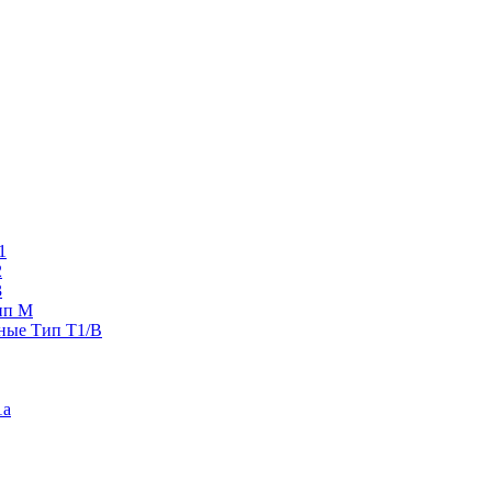
1
2
3
ип M
ные Тип T1/B
1a