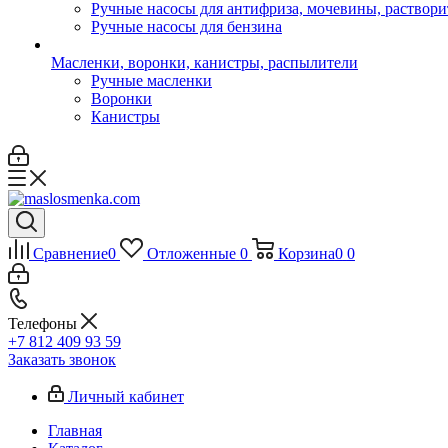
Ручные насосы для антифриза, мочевины, раствори
Ручные насосы для бензина
Масленки, воронки, канистры, распылители
Ручные масленки
Воронки
Канистры
Сравнение
0
Отложенные
0
Корзина
0
0
Телефоны
+7 812 409 93 59
Заказать звонок
Личный кабинет
Главная