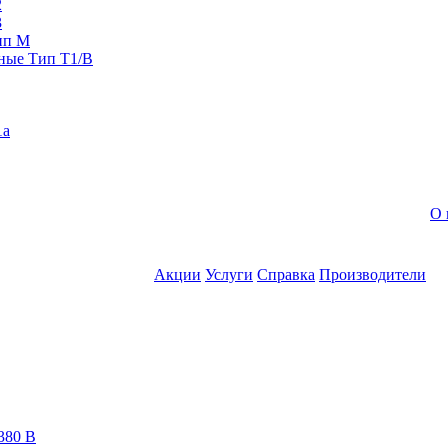
2
3
ип M
ные Тип T1/B
1a
О 
Акции
Услуги
Справка
Производители
380 В