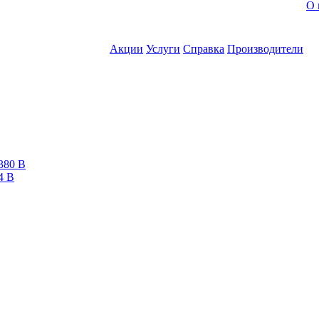
О 
Акции
Услуги
Справка
Производители
380 В
4 В