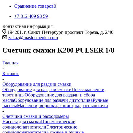
Сравнение товаров
0
+7 812 409 93 59
Контактная информация
194201, г. Санкт-Петербург, проспект Тореза, д. 2/40
zakaz@maslosmenka.com
Счетчик смазки K200 PULSER 1/8
Главная
-
Каталог
-
Оборудование для раздачи смазки
Оборудование для раздачи смазки
Пресс-масленки,
тавотницы
Оборудование для раздачи и сбора
масла
Оборудование для раздачи дизтоплива
Ручные
насосы
Масленки, воронки, канистры, распылители
-
Счетчики смазки и расходомеры
Насосы для смазки
Пневматические
солидолонагнетатели
Электрические
солидолонагнетатели
Ножные и ручные