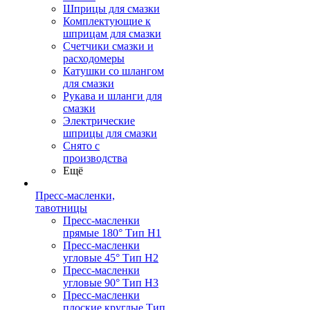
Шприцы для смазки
Комплектующие к
шприцам для смазки
Счетчики смазки и
расходомеры
Катушки со шлангом
для смазки
Рукава и шланги для
смазки
Электрические
шприцы для смазки
Снято с
производства
Ещё
Пресс-масленки,
тавотницы
Пресс-масленки
прямые 180° Тип H1
Пресс-масленки
угловые 45° Тип H2
Пресс-масленки
угловые 90° Тип H3
Пресс-масленки
плоские круглые Тип