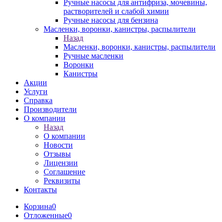
Ручные насосы для антифриза, мочевины,
растворителей и слабой химии
Ручные насосы для бензина
Масленки, воронки, канистры, распылители
Назад
Масленки, воронки, канистры, распылители
Ручные масленки
Воронки
Канистры
Акции
Услуги
Справка
Производители
О компании
Назад
О компании
Новости
Отзывы
Лицензии
Соглашение
Реквизиты
Контакты
Корзина
0
Отложенные
0