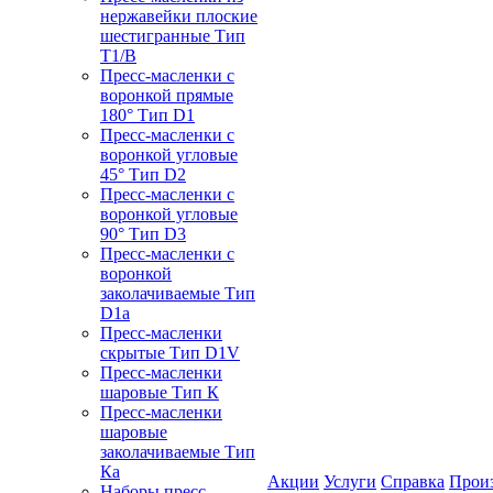
нержавейки плоские
шестигранные Тип
T1/B
Пресс-масленки с
воронкой прямые
180° Тип D1
Пресс-масленки с
воронкой угловые
45° Тип D2
Пресс-масленки с
воронкой угловые
90° Тип D3
Пресс-масленки с
воронкой
заколачиваемые Тип
D1a
Пресс-масленки
скрытые Тип D1V
Пресс-масленки
шаровые Тип К
Пресс-масленки
шаровые
заколачиваемые Тип
Кa
Акции
Услуги
Справка
Прои
Наборы пресс-