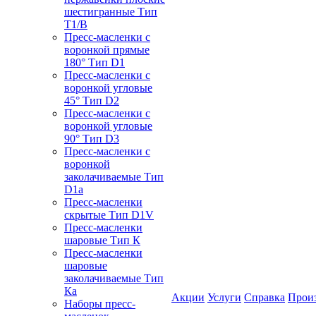
шестигранные Тип
T1/B
Пресс-масленки с
воронкой прямые
180° Тип D1
Пресс-масленки с
воронкой угловые
45° Тип D2
Пресс-масленки с
воронкой угловые
90° Тип D3
Пресс-масленки с
воронкой
заколачиваемые Тип
D1a
Пресс-масленки
скрытые Тип D1V
Пресс-масленки
шаровые Тип К
Пресс-масленки
шаровые
заколачиваемые Тип
Кa
Акции
Услуги
Справка
Прои
Наборы пресс-