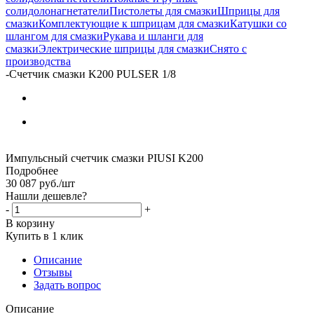
солидолонагнетатели
Пистолеты для смазки
Шприцы для
смазки
Комплектующие к шприцам для смазки
Катушки со
шлангом для смазки
Рукава и шланги для
смазки
Электрические шприцы для смазки
Снято с
производства
-
Счетчик смазки K200 PULSER 1/8
Импульсный счетчик смазки PIUSI K200
Подробнее
30 087
руб.
/шт
Нашли дешевле?
-
+
В корзину
Купить в 1 клик
Описание
Отзывы
Задать вопрос
Описание