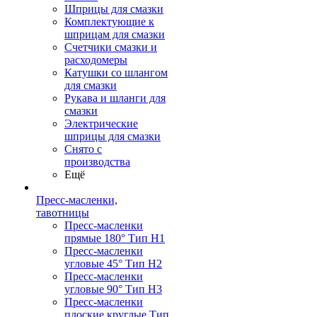
Шприцы для смазки
Комплектующие к
шприцам для смазки
Счетчики смазки и
расходомеры
Катушки со шлангом
для смазки
Рукава и шланги для
смазки
Электрические
шприцы для смазки
Снято с
производства
Ещё
Пресс-масленки,
тавотницы
Пресс-масленки
прямые 180° Тип H1
Пресс-масленки
угловые 45° Тип H2
Пресс-масленки
угловые 90° Тип H3
Пресс-масленки
плоские круглые Тип