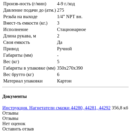
Произв-ность (г/мин)
4-9 г./ход
Давление подачи до (атм.)
275
Резьба на выходе
1/4” NPT вн.
Вмест-ть емкости (кг.)
3
Исполнение
Стационарное
Длина рукава, м
2
Своя емкость
Да
Привод
Ручной
Габариты (мм)
-
Вес (кг)
5
Габариты в упаковке (мм)
350х270х390
Вес брутто (кг)
6
Материал упаковки
Картон
Документы
Инструкция. Нагнетатели смазки 44280, 44281, 44292
356,8 кб
Отзывы
Отзывы
Нет оценок
Оставить отзыв