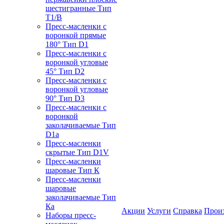
шестигранные Тип
T1/B
Пресс-масленки с
воронкой прямые
180° Тип D1
Пресс-масленки с
воронкой угловые
45° Тип D2
Пресс-масленки с
воронкой угловые
90° Тип D3
Пресс-масленки с
воронкой
заколачиваемые Тип
D1a
Пресс-масленки
скрытые Тип D1V
Пресс-масленки
шаровые Тип К
Пресс-масленки
шаровые
заколачиваемые Тип
Кa
Акции
Услуги
Справка
Прои
Наборы пресс-