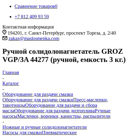
Сравнение товаров
0
+7 812 409 93 59
Контактная информация
194201, г. Санкт-Петербург, проспект Тореза, д. 2/40
zakaz@maslosmenka.com
Ручной солидолонагнетатель GROZ
VGP/3A 44277 (ручной, емкость 3 кг.)
Главная
-
Каталог
-
Оборудование для раздачи смазки
Оборудование для раздачи смазки
Пресс-масленки,
тавотницы
Оборудование для раздачи и сбора
масла
Оборудование для раздачи дизтоплива
Ручные
насосы
Масленки, воронки, канистры, распылители
-
Ножные и ручные солидолонагнетатели
Насосы для смазки
Пневматические