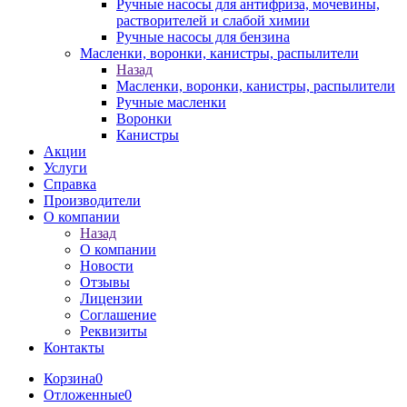
Ручные насосы для антифриза, мочевины,
растворителей и слабой химии
Ручные насосы для бензина
Масленки, воронки, канистры, распылители
Назад
Масленки, воронки, канистры, распылители
Ручные масленки
Воронки
Канистры
Акции
Услуги
Справка
Производители
О компании
Назад
О компании
Новости
Отзывы
Лицензии
Соглашение
Реквизиты
Контакты
Корзина
0
Отложенные
0