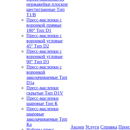
нержавейки плоские
шестигранные Тип
T1/B
Пресс-масленки с
воронкой прямые
180° Тип D1
Пресс-масленки с
воронкой угловые
45° Тип D2
Пресс-масленки с
воронкой угловые
90° Тип D3
Пресс-масленки с
воронкой
заколачиваемые Тип
D1a
Пресс-масленки
скрытые Тип D1V
Пресс-масленки
шаровые Тип К
Пресс-масленки
шаровые
заколачиваемые Тип
Кa
Акции
Услуги
Справка
Прои
Наборы пресс-