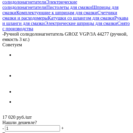
солидолонагнетатели
Электрические
солидолонагнетатели
Пистолеты для смазки
Шприцы для
смазки
Комплектующие к шприцам для смазки
Счетчики
смазки и расходомеры
Катушки со шлангом для смазки
Рукава
и шланги для смазки
Электрические шприцы для смазки
Снято
с производства
-
Ручной солидолонагнетатель GROZ VGP/3A 44277 (ручной,
емкость 3 кг.)
Советуем
17 020
руб.
/шт
Нашли дешевле?
-
+