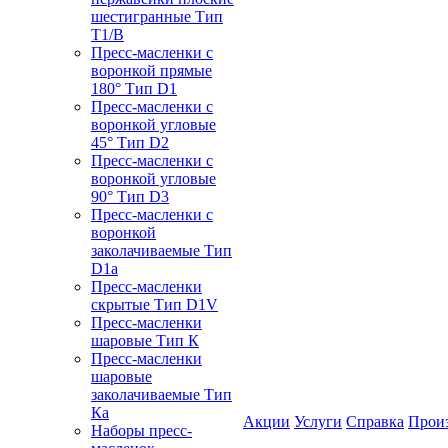
шестигранные Тип
T1/B
Пресс-масленки с
воронкой прямые
180° Тип D1
Пресс-масленки с
воронкой угловые
45° Тип D2
Пресс-масленки с
воронкой угловые
90° Тип D3
Пресс-масленки с
воронкой
заколачиваемые Тип
D1a
Пресс-масленки
скрытые Тип D1V
Пресс-масленки
шаровые Тип К
Пресс-масленки
шаровые
заколачиваемые Тип
Кa
Акции
Услуги
Справка
Прои
Наборы пресс-