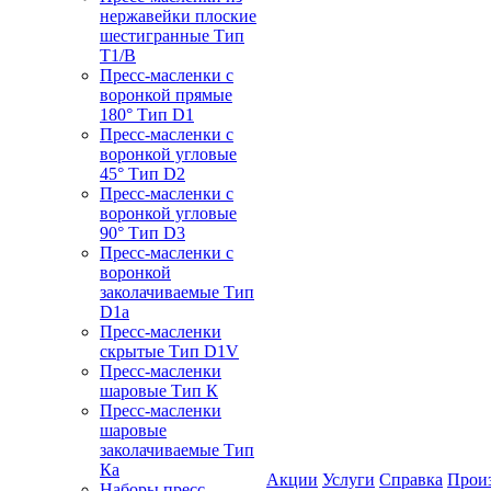
нержавейки плоские
шестигранные Тип
T1/B
Пресс-масленки с
воронкой прямые
180° Тип D1
Пресс-масленки с
воронкой угловые
45° Тип D2
Пресс-масленки с
воронкой угловые
90° Тип D3
Пресс-масленки с
воронкой
заколачиваемые Тип
D1a
Пресс-масленки
скрытые Тип D1V
Пресс-масленки
шаровые Тип К
Пресс-масленки
шаровые
заколачиваемые Тип
Кa
Акции
Услуги
Справка
Прои
Наборы пресс-