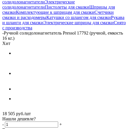
солидолонагнетатели
Электрические
солидолонагнетатели
Пистолеты для смазки
Шприцы для
смазки
Комплектующие к шприцам для смазки
Счетчики
смазки и расходомеры
Катушки со шлангом для смазки
Рукава
и шланги для смазки
Электрические шприцы для смазки
Снято
с производства
-
Ручной солидолонагнетатель Pressol 17792 (ручной, емкость
16 кг.)
Хит
18 505
руб.
/шт
Нашли дешевле?
-
+