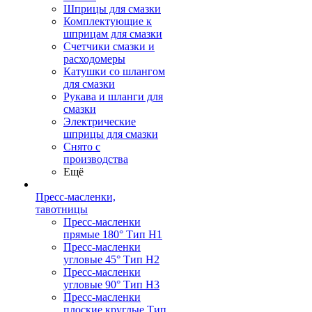
Шприцы для смазки
Комплектующие к
шприцам для смазки
Счетчики смазки и
расходомеры
Катушки со шлангом
для смазки
Рукава и шланги для
смазки
Электрические
шприцы для смазки
Снято с
производства
Ещё
Пресс-масленки,
тавотницы
Пресс-масленки
прямые 180° Тип H1
Пресс-масленки
угловые 45° Тип H2
Пресс-масленки
угловые 90° Тип H3
Пресс-масленки
плоские круглые Тип