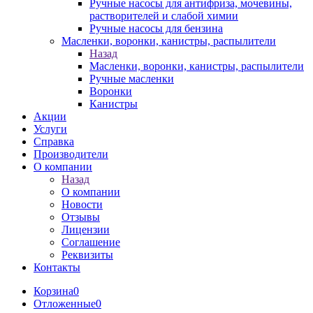
Ручные насосы для антифриза, мочевины,
растворителей и слабой химии
Ручные насосы для бензина
Масленки, воронки, канистры, распылители
Назад
Масленки, воронки, канистры, распылители
Ручные масленки
Воронки
Канистры
Акции
Услуги
Справка
Производители
О компании
Назад
О компании
Новости
Отзывы
Лицензии
Соглашение
Реквизиты
Контакты
Корзина
0
Отложенные
0