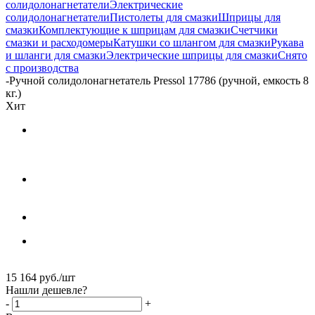
солидолонагнетатели
Электрические
солидолонагнетатели
Пистолеты для смазки
Шприцы для
смазки
Комплектующие к шприцам для смазки
Счетчики
смазки и расходомеры
Катушки со шлангом для смазки
Рукава
и шланги для смазки
Электрические шприцы для смазки
Снято
с производства
-
Ручной солидолонагнетатель Pressol 17786 (ручной, емкость 8
кг.)
Хит
15 164
руб.
/шт
Нашли дешевле?
-
+