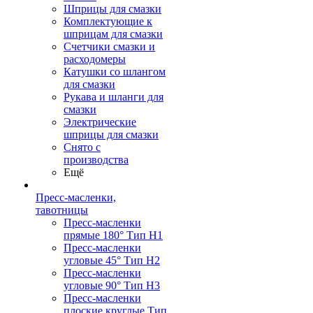
Шприцы для смазки
Комплектующие к
шприцам для смазки
Счетчики смазки и
расходомеры
Катушки со шлангом
для смазки
Рукава и шланги для
смазки
Электрические
шприцы для смазки
Снято с
производства
Ещё
Пресс-масленки,
тавотницы
Пресс-масленки
прямые 180° Тип H1
Пресс-масленки
угловые 45° Тип H2
Пресс-масленки
угловые 90° Тип H3
Пресс-масленки
плоские круглые Тип