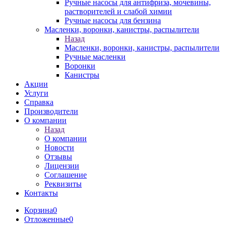
Ручные насосы для антифриза, мочевины,
растворителей и слабой химии
Ручные насосы для бензина
Масленки, воронки, канистры, распылители
Назад
Масленки, воронки, канистры, распылители
Ручные масленки
Воронки
Канистры
Акции
Услуги
Справка
Производители
О компании
Назад
О компании
Новости
Отзывы
Лицензии
Соглашение
Реквизиты
Контакты
Корзина
0
Отложенные
0