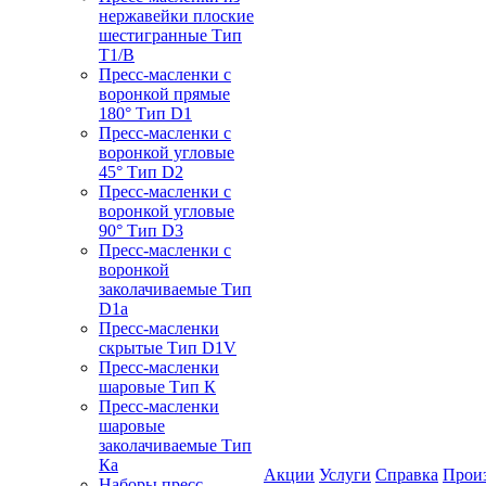
нержавейки плоские
шестигранные Тип
T1/B
Пресс-масленки с
воронкой прямые
180° Тип D1
Пресс-масленки с
воронкой угловые
45° Тип D2
Пресс-масленки с
воронкой угловые
90° Тип D3
Пресс-масленки с
воронкой
заколачиваемые Тип
D1a
Пресс-масленки
скрытые Тип D1V
Пресс-масленки
шаровые Тип К
Пресс-масленки
шаровые
заколачиваемые Тип
Кa
Акции
Услуги
Справка
Прои
Наборы пресс-