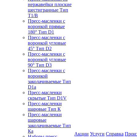
нержавейки плоские
шестигранные Тип
T1/B
Пресс-масленки с
воронкой прямые
180° Тип D1
Пресс-масленки с
воронкой угловые
45° Тип D2
Пресс-масленки с
воронкой угловые
90° Тип D3
Пресс-масленки с
воронкой
заколачиваемые Тип
D1a
Пресс-масленки
скрытые Тип D1V
Пресс-масленки
шаровые Тип К
Пресс-масленки
шаровые
заколачиваемые Тип
Кa
Акции
Услуги
Справка
Прои
Наборы пресс-