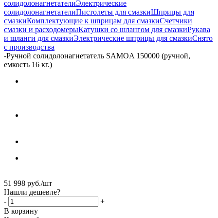
солидолонагнетатели
Электрические
солидолонагнетатели
Пистолеты для смазки
Шприцы для
смазки
Комплектующие к шприцам для смазки
Счетчики
смазки и расходомеры
Катушки со шлангом для смазки
Рукава
и шланги для смазки
Электрические шприцы для смазки
Снято
с производства
-
Ручной солидолонагнетатель SAMOA 150000 (ручной,
емкость 16 кг.)
51 998
руб.
/шт
Нашли дешевле?
-
+
В корзину