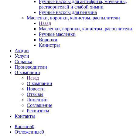
Ручные насосы для антифриза, мочевины,
растворителей и слабой химии
Ручные насосы для бензина
Масленки, воронки, канистры, распылители
Назад
Масленки, воронки, канистры, распылители
Ручные масленки
Воронки
Канистры
Акции
Услуги
Справка
Производители
О компании
Назад
О компании
Новости
Отзывы
Лицензии
Соглашение
Реквизиты
Контакты
Корзина
0
Отложенные
0