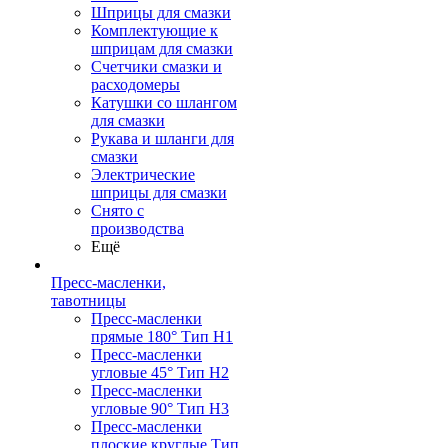
Шприцы для смазки
Комплектующие к
шприцам для смазки
Счетчики смазки и
расходомеры
Катушки со шлангом
для смазки
Рукава и шланги для
смазки
Электрические
шприцы для смазки
Снято с
производства
Ещё
Пресс-масленки,
тавотницы
Пресс-масленки
прямые 180° Тип H1
Пресс-масленки
угловые 45° Тип H2
Пресс-масленки
угловые 90° Тип H3
Пресс-масленки
плоские круглые Тип