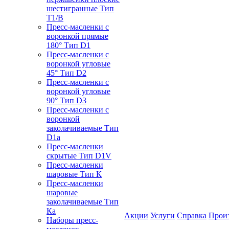
шестигранные Тип
T1/B
Пресс-масленки с
воронкой прямые
180° Тип D1
Пресс-масленки с
воронкой угловые
45° Тип D2
Пресс-масленки с
воронкой угловые
90° Тип D3
Пресс-масленки с
воронкой
заколачиваемые Тип
D1a
Пресс-масленки
скрытые Тип D1V
Пресс-масленки
шаровые Тип К
Пресс-масленки
шаровые
заколачиваемые Тип
Кa
Акции
Услуги
Справка
Прои
Наборы пресс-