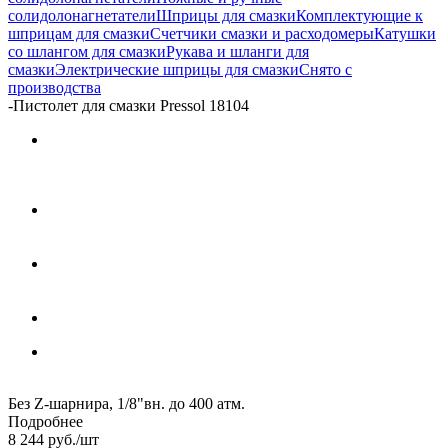
солидолонагнетатели
Шприцы для смазки
Комплектующие к
шприцам для смазки
Счетчики смазки и расходомеры
Катушки
со шлангом для смазки
Рукава и шланги для
смазки
Электрические шприцы для смазки
Снято с
производства
-
Пистолет для смазки Pressol 18104
Без Z-шарнира, 1/8"вн. до 400 атм.
Подробнее
8 244
руб.
/шт