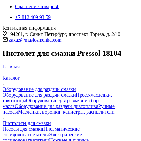
Сравнение товаров
0
+7 812 409 93 59
Контактная информация
194201, г. Санкт-Петербург, проспект Тореза, д. 2/40
zakaz@maslosmenka.com
Пистолет для смазки Pressol 18104
Главная
-
Каталог
-
Оборудование для раздачи смазки
Оборудование для раздачи смазки
Пресс-масленки,
тавотницы
Оборудование для раздачи и сбора
масла
Оборудование для раздачи дизтоплива
Ручные
насосы
Масленки, воронки, канистры, распылители
-
Пистолеты для смазки
Насосы для смазки
Пневматические
солидолонагнетатели
Электрические
солидолонагнетатели
Ножные и ручные