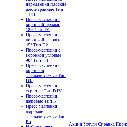
нержавейки плоские
шестигранные Тип
T1/B
Пресс-масленки с
воронкой прямые
180° Тип D1
Пресс-масленки с
воронкой угловые
45° Тип D2
Пресс-масленки с
воронкой угловые
90° Тип D3
Пресс-масленки с
воронкой
заколачиваемые Тип
D1a
Пресс-масленки
скрытые Тип D1V
Пресс-масленки
шаровые Тип К
Пресс-масленки
шаровые
заколачиваемые Тип
Кa
Акции
Услуги
Справка
Прои
Наборы пресс-