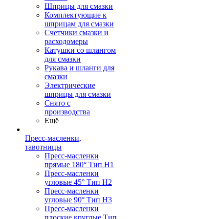
Шприцы для смазки
Комплектующие к
шприцам для смазки
Счетчики смазки и
расходомеры
Катушки со шлангом
для смазки
Рукава и шланги для
смазки
Электрические
шприцы для смазки
Снято с
производства
Ещё
Пресс-масленки,
тавотницы
Пресс-масленки
прямые 180° Тип H1
Пресс-масленки
угловые 45° Тип H2
Пресс-масленки
угловые 90° Тип H3
Пресс-масленки
плоские круглые Тип