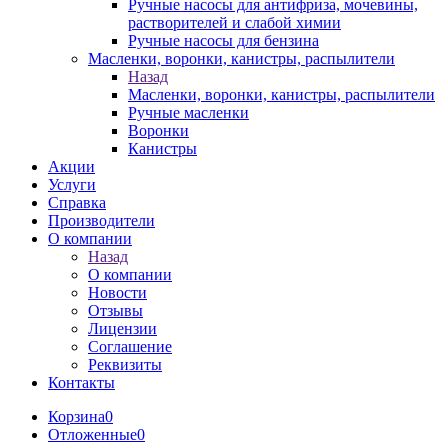
Ручные насосы для антифриза, мочевины,
растворителей и слабой химии
Ручные насосы для бензина
Масленки, воронки, канистры, распылители
Назад
Масленки, воронки, канистры, распылители
Ручные масленки
Воронки
Канистры
Акции
Услуги
Справка
Производители
О компании
Назад
О компании
Новости
Отзывы
Лицензии
Соглашение
Реквизиты
Контакты
Корзина
0
Отложенные
0