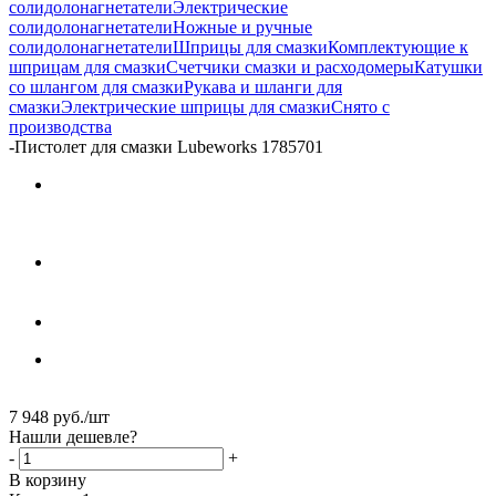
солидолонагнетатели
Электрические
солидолонагнетатели
Ножные и ручные
солидолонагнетатели
Шприцы для смазки
Комплектующие к
шприцам для смазки
Счетчики смазки и расходомеры
Катушки
со шлангом для смазки
Рукава и шланги для
смазки
Электрические шприцы для смазки
Снято с
производства
-
Пистолет для смазки Lubeworks 1785701
7 948
руб.
/шт
Нашли дешевле?
-
+
В корзину