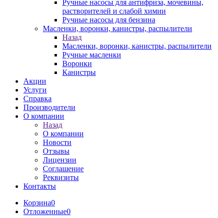
Ручные насосы для антифриза, мочевины,
растворителей и слабой химии
Ручные насосы для бензина
Масленки, воронки, канистры, распылители
Назад
Масленки, воронки, канистры, распылители
Ручные масленки
Воронки
Канистры
Акции
Услуги
Справка
Производители
О компании
Назад
О компании
Новости
Отзывы
Лицензии
Соглашение
Реквизиты
Контакты
Корзина
0
Отложенные
0