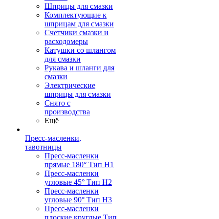
Шприцы для смазки
Комплектующие к
шприцам для смазки
Счетчики смазки и
расходомеры
Катушки со шлангом
для смазки
Рукава и шланги для
смазки
Электрические
шприцы для смазки
Снято с
производства
Ещё
Пресс-масленки,
тавотницы
Пресс-масленки
прямые 180° Тип H1
Пресс-масленки
угловые 45° Тип H2
Пресс-масленки
угловые 90° Тип H3
Пресс-масленки
плоские круглые Тип