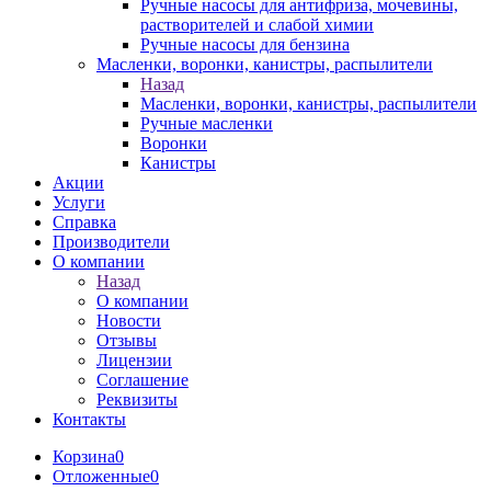
Ручные насосы для антифриза, мочевины,
растворителей и слабой химии
Ручные насосы для бензина
Масленки, воронки, канистры, распылители
Назад
Масленки, воронки, канистры, распылители
Ручные масленки
Воронки
Канистры
Акции
Услуги
Справка
Производители
О компании
Назад
О компании
Новости
Отзывы
Лицензии
Соглашение
Реквизиты
Контакты
Корзина
0
Отложенные
0