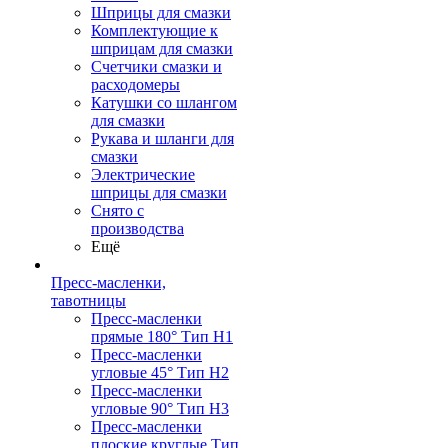
Шприцы для смазки
Комплектующие к
шприцам для смазки
Счетчики смазки и
расходомеры
Катушки со шлангом
для смазки
Рукава и шланги для
смазки
Электрические
шприцы для смазки
Снято с
производства
Ещё
Пресс-масленки,
тавотницы
Пресс-масленки
прямые 180° Тип H1
Пресс-масленки
угловые 45° Тип H2
Пресс-масленки
угловые 90° Тип H3
Пресс-масленки
плоские круглые Тип