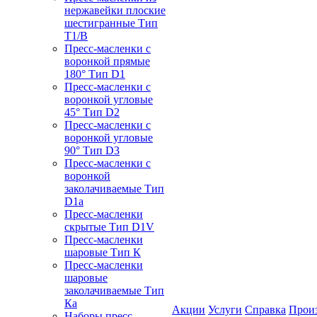
нержавейки плоские
шестигранные Тип
T1/B
Пресс-масленки с
воронкой прямые
180° Тип D1
Пресс-масленки с
воронкой угловые
45° Тип D2
Пресс-масленки с
воронкой угловые
90° Тип D3
Пресс-масленки с
воронкой
заколачиваемые Тип
D1a
Пресс-масленки
скрытые Тип D1V
Пресс-масленки
шаровые Тип К
Пресс-масленки
шаровые
заколачиваемые Тип
Кa
Акции
Услуги
Справка
Прои
Наборы пресс-