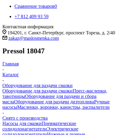
Сравнение товаров
0
+7 812 409 93 59
Контактная информация
194201, г. Санкт-Петербург, проспект Тореза, д. 2/40
zakaz@maslosmenka.com
Pressol 18047
Главная
-
Каталог
-
Оборудование для раздачи смазки
Оборудование для раздачи смазки
Пресс-масленки,
тавотницы
Оборудование для раздачи и сбора
масла
Оборудование для раздачи дизтоплива
Ручные
насосы
Масленки, воронки, канистры, распылители
-
Снято с производства
Насосы для смазки
Пневматические
солидолонагнетатели
Электрические
солидолонагнетатели
Ножные и ручные