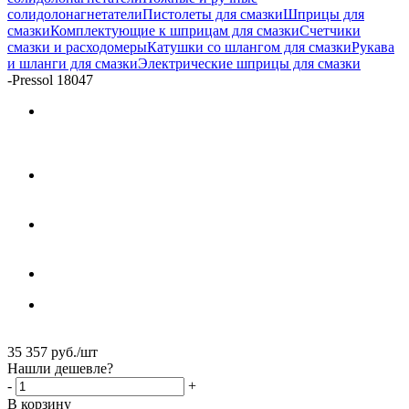
солидолонагнетатели
Пистолеты для смазки
Шприцы для
смазки
Комплектующие к шприцам для смазки
Счетчики
смазки и расходомеры
Катушки со шлангом для смазки
Рукава
и шланги для смазки
Электрические шприцы для смазки
-
Pressol 18047
35 357
руб.
/шт
Нашли дешевле?
-
+
В корзину