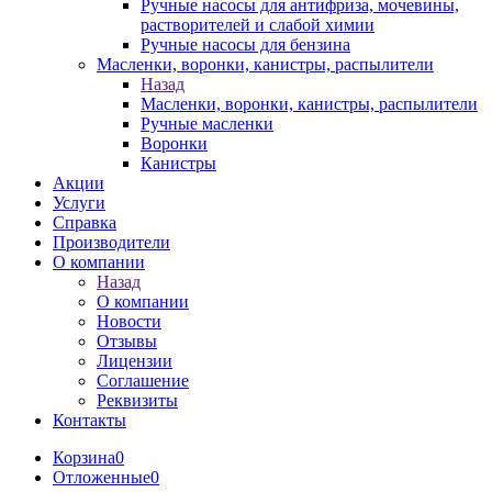
Ручные насосы для антифриза, мочевины,
растворителей и слабой химии
Ручные насосы для бензина
Масленки, воронки, канистры, распылители
Назад
Масленки, воронки, канистры, распылители
Ручные масленки
Воронки
Канистры
Акции
Услуги
Справка
Производители
О компании
Назад
О компании
Новости
Отзывы
Лицензии
Соглашение
Реквизиты
Контакты
Корзина
0
Отложенные
0