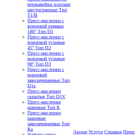
нержавейки плоские
шестигранные Тип
T1/B
Пресс-масленки с
воронкой прямые
180° Тип D1
Пресс-масленки с
воронкой угловые
45° Тип D2
Пресс-масленки с
воронкой угловые
90° Тип D3
Пресс-масленки с
воронкой
заколачиваемые Тип
D1a
Пресс-масленки
скрытые Тип D1V
Пресс-масленки
шаровые Тип К
Пресс-масленки
шаровые
заколачиваемые Тип
Кa
Акции
Услуги
Справка
Прои
Наборы пресс-