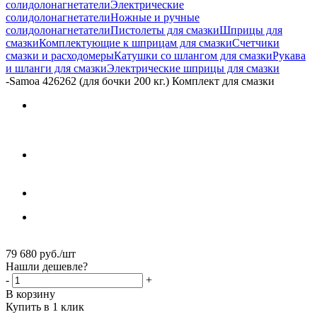
солидолонагнетатели
Электрические
солидолонагнетатели
Ножные и ручные
солидолонагнетатели
Пистолеты для смазки
Шприцы для
смазки
Комплектующие к шприцам для смазки
Счетчики
смазки и расходомеры
Катушки со шлангом для смазки
Рукава
и шланги для смазки
Электрические шприцы для смазки
-
Samoa 426262 (для бочки 200 кг.) Комплект для смазки
79 680
руб.
/шт
Нашли дешевле?
-
+
В корзину
Купить в 1 клик