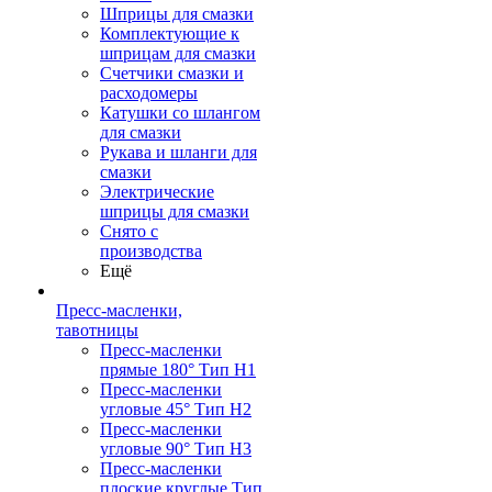
Шприцы для смазки
Комплектующие к
шприцам для смазки
Счетчики смазки и
расходомеры
Катушки со шлангом
для смазки
Рукава и шланги для
смазки
Электрические
шприцы для смазки
Снято с
производства
Ещё
Пресс-масленки,
тавотницы
Пресс-масленки
прямые 180° Тип H1
Пресс-масленки
угловые 45° Тип H2
Пресс-масленки
угловые 90° Тип H3
Пресс-масленки
плоские круглые Тип