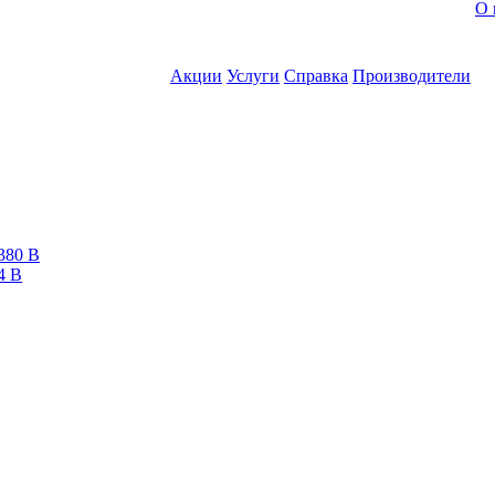
О 
Акции
Услуги
Справка
Производители
380 В
4 В