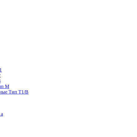
1
2
3
ип M
ные Тип T1/B
1a