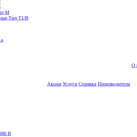
2
3
ип M
ные Тип T1/B
1a
О 
Акции
Услуги
Справка
Производители
380 В