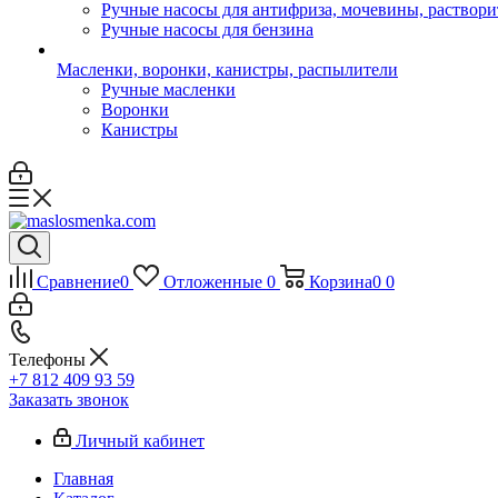
Ручные насосы для антифриза, мочевины, раствори
Ручные насосы для бензина
Масленки, воронки, канистры, распылители
Ручные масленки
Воронки
Канистры
Сравнение
0
Отложенные
0
Корзина
0
0
Телефоны
+7 812 409 93 59
Заказать звонок
Личный кабинет
Главная