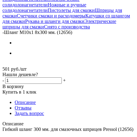
солидолонагнетатели
Ножные и ручные
солидолонагнетатели
Пистолеты для смазки
Шприцы для
смазки
Счетчики смазки и расходомеры
Катушки со шлангом
для смазки
Рукава и шланги для смазки
Электрические
шприцы для смазки
Снято с производства
-
Шланг М10х1 8х300 мм. (12656)
501
руб.
/шт
Нашли дешевле?
-
+
В корзину
Купить в 1 клик
Описание
Отзывы
Задать вопрос
Описание
Гибкий шланг 300 мм. для смазочных шприцев Pressol (12656)