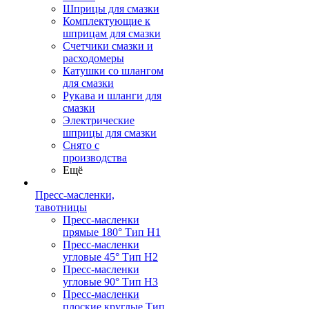
Шприцы для смазки
Комплектующие к
шприцам для смазки
Счетчики смазки и
расходомеры
Катушки со шлангом
для смазки
Рукава и шланги для
смазки
Электрические
шприцы для смазки
Снято с
производства
Ещё
Пресс-масленки,
тавотницы
Пресс-масленки
прямые 180° Тип H1
Пресс-масленки
угловые 45° Тип H2
Пресс-масленки
угловые 90° Тип H3
Пресс-масленки
плоские круглые Тип