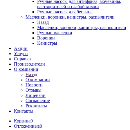
Ручные насосы для антифриза, мочевины,
растворителей и слабой химии
Ручные насосы для бензина
Масленки, воронки, канистры, распылители
Назад
Масленки, воронки, канистры, распылители
Ручные масленки
Воронки
Канистры
Акции
Услуги
Справка
Производители
О компании
Назад
О компании
Новости
Отзывы
Лицензии
Соглашение
Реквизиты
Контакты
Корзина
0
Отложенные
0