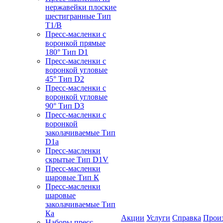
нержавейки плоские
шестигранные Тип
T1/B
Пресс-масленки с
воронкой прямые
180° Тип D1
Пресс-масленки с
воронкой угловые
45° Тип D2
Пресс-масленки с
воронкой угловые
90° Тип D3
Пресс-масленки с
воронкой
заколачиваемые Тип
D1a
Пресс-масленки
скрытые Тип D1V
Пресс-масленки
шаровые Тип К
Пресс-масленки
шаровые
заколачиваемые Тип
Кa
Акции
Услуги
Справка
Прои
Наборы пресс-