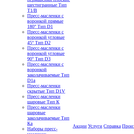
шестигранные Тип
T1/B
Пресс-масленки с
воронкой прямые
180° Тип D1
Пресс-масленки с
воронкой угловые
45° Тип D2
Пресс-масленки с
воронкой угловые
90° Тип D3
Пресс-масленки с
воронкой
заколачиваемые Тип
D1a
Пресс-масленки
скрытые Тип D1V
Пресс-масленки
шаровые Тип К
Пресс-масленки
шаровые
заколачиваемые Тип
Кa
Акции
Услуги
Справка
Прои
Наборы пресс-