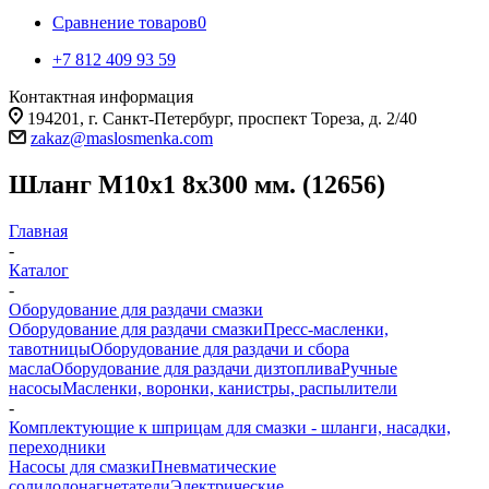
Сравнение товаров
0
+7 812 409 93 59
Контактная информация
194201, г. Санкт-Петербург, проспект Тореза, д. 2/40
zakaz@maslosmenka.com
Шланг М10х1 8х300 мм. (12656)
Главная
-
Каталог
-
Оборудование для раздачи смазки
Оборудование для раздачи смазки
Пресс-масленки,
тавотницы
Оборудование для раздачи и сбора
масла
Оборудование для раздачи дизтоплива
Ручные
насосы
Масленки, воронки, канистры, распылители
-
Комплектующие к шприцам для смазки - шланги, насадки,
переходники
Насосы для смазки
Пневматические
солидолонагнетатели
Электрические