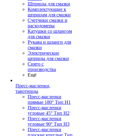
Шприцы для смазки
Комплектующие к
шприцам для смазки
Счетчики смазки и
расходомеры
Катушки со шлангом
для смазки
Рукава и шланги для
смазки
Электрические
шприцы для смазки
Снято с
производства
Ещё
Пресс-масленки,
тавотницы
Пресс-масленки
прямые 180° Тип H1
Пресс-масленки
угловые 45° Тип H2
Пресс-масленки
угловые 90° Тип H3
Пресс-масленки
плоские круглые Тип