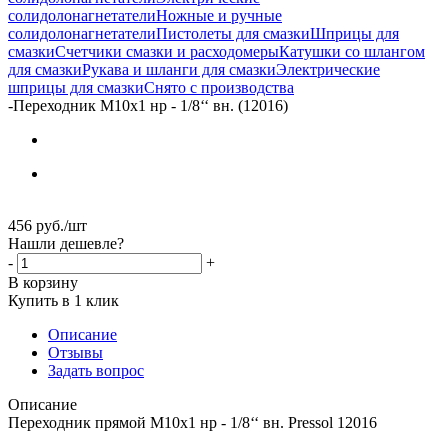
солидолонагнетатели
Ножные и ручные
солидолонагнетатели
Пистолеты для смазки
Шприцы для
смазки
Счетчики смазки и расходомеры
Катушки со шлангом
для смазки
Рукава и шланги для смазки
Электрические
шприцы для смазки
Снято с производства
-
Переходник M10x1 нр - 1/8‘‘ вн. (12016)
456
руб.
/шт
Нашли дешевле?
-
+
В корзину
Купить в 1 клик
Описание
Отзывы
Задать вопрос
Описание
Переходник прямой M10x1 нр - 1/8‘‘ вн. Pressol 12016