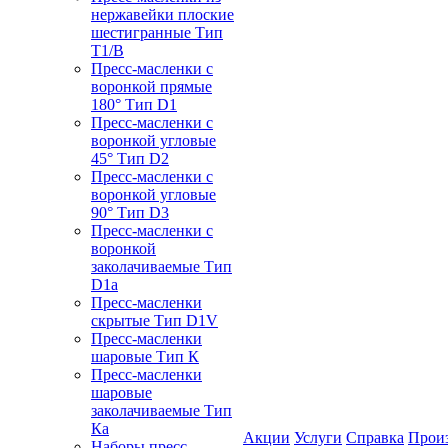
нержавейки плоские
шестигранные Тип
T1/B
Пресс-масленки с
воронкой прямые
180° Тип D1
Пресс-масленки с
воронкой угловые
45° Тип D2
Пресс-масленки с
воронкой угловые
90° Тип D3
Пресс-масленки с
воронкой
заколачиваемые Тип
D1a
Пресс-масленки
скрытые Тип D1V
Пресс-масленки
шаровые Тип К
Пресс-масленки
шаровые
заколачиваемые Тип
Кa
Акции
Услуги
Справка
Прои
Наборы пресс-