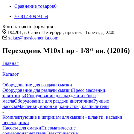
Сравнение товаров
0
+7 812 409 93 59
Контактная информация
194201, г. Санкт-Петербург, проспект Тореза, д. 2/40
zakaz@maslosmenka.com
Переходник M10x1 нр - 1/8‘‘ вн. (12016)
Главная
-
Каталог
-
Оборудование для раздачи смазки
Оборудование для раздачи смазки
Пресс-масленки,
тавотницы
Оборудование для раздачи и сбора
масла
Оборудование для раздачи дизтоплива
Ручные
насосы
Масленки, воронки, канистры, распылители
-
Комплектующие к шприцам для смазки - шланги, насадки,
переходники
Насосы для смазки
Пневматические
солидолонагнетатели
Электрические