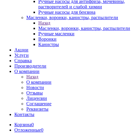
Ручные насосы для антифриза, мочевины,
растворителей и слабой химии
Ручные насосы для бензина
Масленки, воронки, канистры, распылители
Назад
Масленки, воронки, канистры, распылители
Ручные масленки
Воронки
Канистры
Акции
Услуги
Справка
Производители
О компании
Назад
О компании
Новости
Отзывы
Лицензии
Соглашение
Реквизиты
Контакты
Корзина
0
Отложенные
0