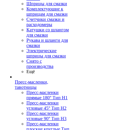
Шприцы для смазки
Комплектующие к
шприцам для смазки
Счетчики смазки и
расходомеры
Катушки со шлангом
для смазки
Рукава и шланги для
смазки
Электрические
шприцы для смазки
Снято с
производства
Ещё
Пресс-масленки,
тавотницы
Пресс-масленки
прямые 180° Тип H1
Пресс-масленки
угловые 45° Тип H2
Пресс-масленки
угловые 90° Тип H3
Пресс-масленки
плоские круглые Тип