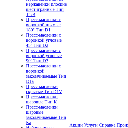
нержавейки плоские
шестигранные Тип
T1/B
Пресс-масленки с
воронкой прямые
180° Тип D1
Пресс-масленки с
воронкой угловые
45° Тип D2
Пресс-масленки с
воронкой угловые
90° Тип D3
Пресс-масленки с
воронкой
заколачиваемые Тип
D1a
Пресс-масленки
скрытые Тип D1V
Пресс-масленки
шаровые Тип К
Пресс-масленки
шаровые
заколачиваемые Тип
Кa
Акции
Услуги
Справка
Прои
Наборы пресс-