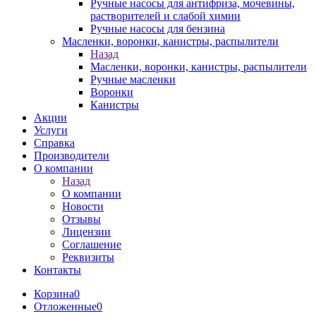
Ручные насосы для антифриза, мочевины,
растворителей и слабой химии
Ручные насосы для бензина
Масленки, воронки, канистры, распылители
Назад
Масленки, воронки, канистры, распылители
Ручные масленки
Воронки
Канистры
Акции
Услуги
Справка
Производители
О компании
Назад
О компании
Новости
Отзывы
Лицензии
Соглашение
Реквизиты
Контакты
Корзина
0
Отложенные
0