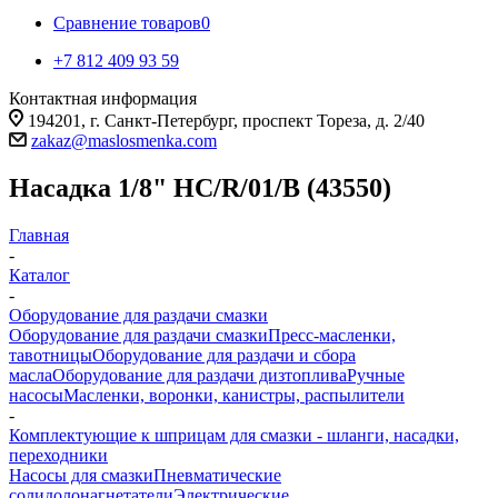
Сравнение товаров
0
+7 812 409 93 59
Контактная информация
194201, г. Санкт-Петербург, проспект Тореза, д. 2/40
zakaz@maslosmenka.com
Насадка 1/8" HC/R/01/B (43550)
Главная
-
Каталог
-
Оборудование для раздачи смазки
Оборудование для раздачи смазки
Пресс-масленки,
тавотницы
Оборудование для раздачи и сбора
масла
Оборудование для раздачи дизтоплива
Ручные
насосы
Масленки, воронки, канистры, распылители
-
Комплектующие к шприцам для смазки - шланги, насадки,
переходники
Насосы для смазки
Пневматические
солидолонагнетатели
Электрические