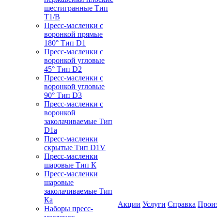
шестигранные Тип
T1/B
Пресс-масленки с
воронкой прямые
180° Тип D1
Пресс-масленки с
воронкой угловые
45° Тип D2
Пресс-масленки с
воронкой угловые
90° Тип D3
Пресс-масленки с
воронкой
заколачиваемые Тип
D1a
Пресс-масленки
скрытые Тип D1V
Пресс-масленки
шаровые Тип К
Пресс-масленки
шаровые
заколачиваемые Тип
Кa
Акции
Услуги
Справка
Прои
Наборы пресс-