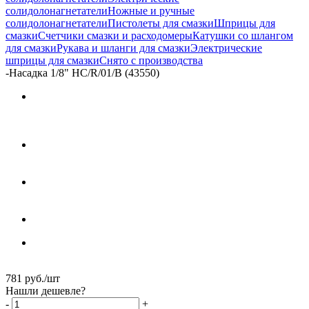
солидолонагнетатели
Ножные и ручные
солидолонагнетатели
Пистолеты для смазки
Шприцы для
смазки
Счетчики смазки и расходомеры
Катушки со шлангом
для смазки
Рукава и шланги для смазки
Электрические
шприцы для смазки
Снято с производства
-
Насадка 1/8" HC/R/01/B (43550)
781
руб.
/шт
Нашли дешевле?
-
+