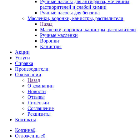
Ручные насосы для антифриза, мочевины,
растворителей и слабой химии
Ручные насосы для бензина
Масленки, воронки, канистры, распылители
Назад
Масленки, воронки, канистры, распылители
Ручные масленки
Воронки
Канистры
Акции
Услуги
Справка
Производители
О компании
Назад
О компании
Новости
Отзывы
Лицензии
Соглашение
Реквизиты
Контакты
Корзина
0
Отложенные
0