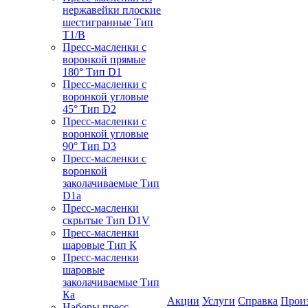
нержавейки плоские
шестигранные Тип
T1/B
Пресс-масленки с
воронкой прямые
180° Тип D1
Пресс-масленки с
воронкой угловые
45° Тип D2
Пресс-масленки с
воронкой угловые
90° Тип D3
Пресс-масленки с
воронкой
заколачиваемые Тип
D1a
Пресс-масленки
скрытые Тип D1V
Пресс-масленки
шаровые Тип К
Пресс-масленки
шаровые
заколачиваемые Тип
Кa
Акции
Услуги
Справка
Прои
Наборы пресс-