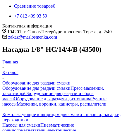
Сравнение товаров
0
+7 812 409 93 59
Контактная информация
194201, г. Санкт-Петербург, проспект Тореза, д. 2/40
zakaz@maslosmenka.com
Насадка 1/8" HC/14/4/B (43500)
Главная
-
Каталог
-
Оборудование для раздачи смазки
Оборудование для раздачи смазки
Пресс-масленки,
тавотницы
Оборудование для раздачи и сбора
масла
Оборудование для раздачи дизтоплива
Ручные
насосы
Масленки, воронки, канистры, распылители
-
Комплектующие к шприцам для смазки - шланги, насадки,
переходники
Насосы для смазки
Пневматические
солидолонагнетатели
Электрические