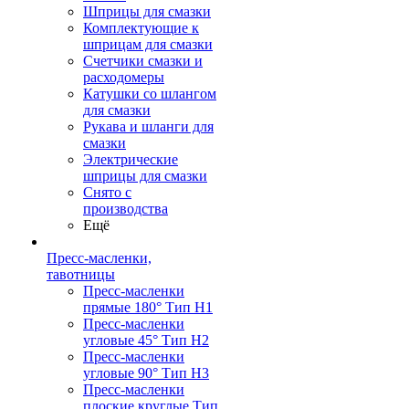
Шприцы для смазки
Комплектующие к
шприцам для смазки
Счетчики смазки и
расходомеры
Катушки со шлангом
для смазки
Рукава и шланги для
смазки
Электрические
шприцы для смазки
Снято с
производства
Ещё
Пресс-масленки,
тавотницы
Пресс-масленки
прямые 180° Тип H1
Пресс-масленки
угловые 45° Тип H2
Пресс-масленки
угловые 90° Тип H3
Пресс-масленки
плоские круглые Тип