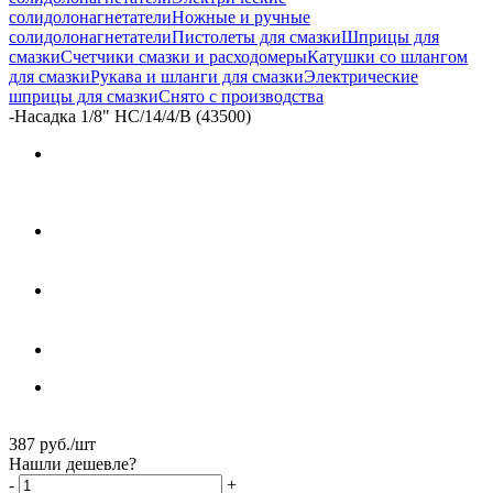
солидолонагнетатели
Ножные и ручные
солидолонагнетатели
Пистолеты для смазки
Шприцы для
смазки
Счетчики смазки и расходомеры
Катушки со шлангом
для смазки
Рукава и шланги для смазки
Электрические
шприцы для смазки
Снято с производства
-
Насадка 1/8" HC/14/4/B (43500)
387
руб.
/шт
Нашли дешевле?
-
+